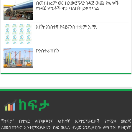
በመስከረም ወር ከአውሮፕላን ነዳጅ ውጪ የሌሎች
የነዳጅ ምርቶች ዋጋ ባለበት ይቀጥላል
እሸት አነስተኛ የፋይናንስ ተቋም አ.ማ.
ኮንስትራክሽን
"ከፍታ" በተለይ ለጥቃቅንና አነስተኛ ኢንተርፕራይዞች የተሟላ መረጃ
ለመስጠትና ኢንተርፕራይዞቹን ከፍ ወዳለ ደረጃ እንዲደርሱ ለማገዝ የተዘጋጀ