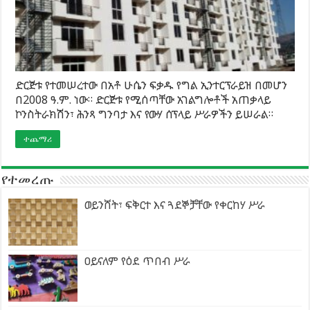
ድርጅቱ የተመሠረተው በአቶ ሁሴን ፍቃዱ የግል ኢንተርፕራይዝ በመሆን
በ2008 ዓ.ም. ነው። ድርጅቱ የሚሰጣቸው አገልግሎቶች አጠቃላይ
ኮንስትራክሽን፣ ሕንጻ ግንባታ እና የውሃ ሰፕላይ ሥራዎችን ይሠራል።
ተጨማሪ
የተመረጡ
ወይንሸት፣ ፍቅርተ እና ጓደኞቻቸው የቀርከሃ ሥራ
ዐይናለም የዕደ ጥበብ ሥራ