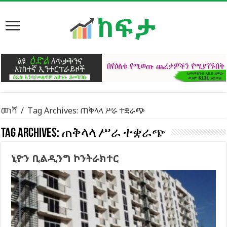
መነሻ
/
Tag Archives: ጠቅላላ ሥራ ተቋራጭ
Tag Archives:
ጠቅላላ ሥራ ተቋራጭ
ኒዮን ቢልዲንግ ኮንትራክተር