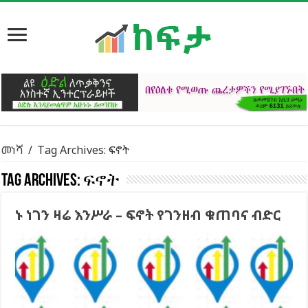
መነሻ
/
Tag Archives: ፍኖት
Tag Archives:
ፍኖት
ኑ ነገን ዛሬ እንሥራ – ፍኖት የገንዘብ ቁጠባና ብድር