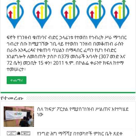
ፍኖት የገንዘብ ቁጠባና ብድር ኃላፊነቱ የተወሰነ የኅብረት ሥራ ማኅበር
ኅብረተ ሰቡ ከሚያገኘው ገቢ ላይ የተወሰነ ገንዘብ በመቆጠብ ራሱን
በራሱ እንዲረዳና የቁጠባ ባህልን በማዳበር ፈጣን የሆነ የብድር
አገልግሎት ለመስጠት ታስቦ በ379 መስራች አባላት (307 ወንድ እና
72 ሴት) መጋቢት 15 ቀን፣ 2011 ዓ.ም. በኮልፌ ቀራንዮ ክፍለ ከተማ
ተመሠረተ።
ተጨማሪ
የተመረጡ
ስለ ‘ከፍታ’ ፖርታል የሚያስገነዝብ ሥልጠና እየተካሄደ
ነው
የንግድ ሕግ ማሻሻያ በተወካዮች ምክር ቤት ጸደቀ