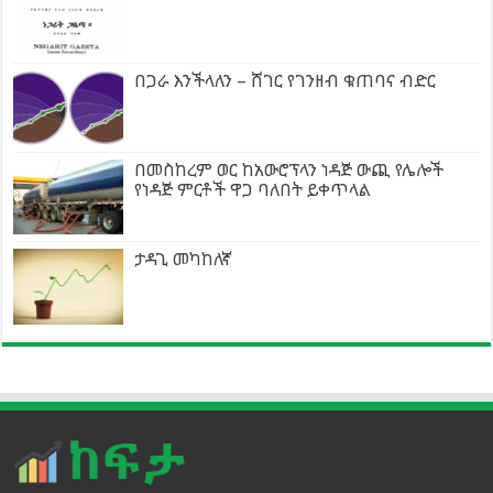
በጋራ እንችላለን – ሸገር የገንዘብ ቁጠባና ብድር
በመስከረም ወር ከአውሮፕላን ነዳጅ ውጪ የሌሎች
የነዳጅ ምርቶች ዋጋ ባለበት ይቀጥላል
ታዳጊ መካከለኛ