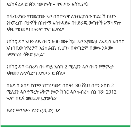
እያከፋፈለ ይገኛል ነው ያሉት – ዋና ሥራ አስኪያጁ።
በፋብሪካው የተመረተው ዳቦ በከተማዋ ለኅብረተሰቡ ተደራሽ በሆኑ
የተመረጡ ቦታዎች በከተማ አስተዳደሩ በተደራጁ ወጣቶች አማካኝነት
አቅርቦቱ መቀጠሉንም ተናግረዋል።
የሸገር ዳቦ አሁን ላይ በቀን 600 መቶ ሺህ ዳቦ እያመረተ ለአዲስ አበባና
አካባቢው ነዋሪዎች እያሰራጨ ሲሆን፥ በቀጣይም በሙሉ አቅሙ
ለማምረት ዕቅድ ይዟል።
የሸገር ዳቦ ፋብሪካ በቀጣይ እስከ 2 ሚሊየን ዳቦ በቀን የማምረት
አቅሙን ለማሳደግ እየሠራ ይገኛል።
በአዲስ አበባ ከተማ የተገነባውና በሰዓት 80 ሺህ፣ በቀን እስከ 2
ሚሊየን ዳቦ የማረት አቅም ያለው ሸገር ዳቦ ፋብሪካ ሰኔ 18፣ 2012
ዓ.ም በይፋ መመረቁ ይታወሳል።
የዜና ምንጭ፦ የፋና ቢሲ ድረ ገጽ