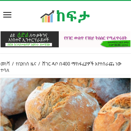
መነሻ
/
የቢዝነስ ዜና
/
ሸገር ዳቦ በ400 ማከፋፈያዎች እየተሰራጨ ነው
ተባለ