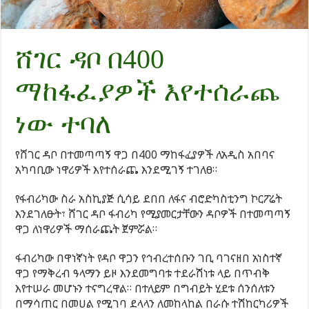
ሸገር ዳቦ በ400
ማከፋፈያዎች እየተሰራጨ
ነው ተባለ
የሸገር ዳቦ በተመጣጣኝ ዋጋ በ400 ማከፋፈያዎች ለአዲስ አበባና
አካባቢው ነዋሪዎች እየተሰራጨ እንደሚገኝ ተገለፀ።
የፋብሪካው ስራ አስኪያጅ ሲሳይ ደበበ ለፋና ብሮድካስቲንግ ኮርፖሬት
እንደገለፁት፣ ሸገር ዳቦ ፋብሪካ የሚያመርታቸውን ዳቦዎች በተመጣጣኝ
ዋጋ ለነዋሪዎች ማሰራጨት ጀምሯል።
ፋብሪካው በዋነኛነት የዳቦ ዋጋን የኅብረተሰቡን ገቢ ባገናዘበ አነስተኛ
ዋጋ የማቅረብ ዓላማን ይዞ እንደመግባቱ ተደራሽነቱ ላይ በጥብቅ
እየተሠራ መሆኑን ተናግረዋል። በተለይም በግብይት ሂደቱ ሰንሰለቱን
በማሳጠር በመሀል የሚገባ ደላላን ለመከላከል በራሱ ተሽከርካሪዎች