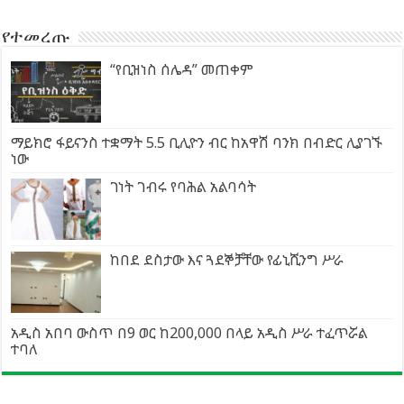
የተመረጡ
“የቢዝነስ ሰሌዳ” መጠቀም
ማይክሮ ፋይናንስ ተቋማት 5.5 ቢሊዮን ብር ከአዋሽ ባንክ በብድር ሊያገኙ
ነው
ገነት ገብሩ የባሕል አልባሳት
ከበደ ደስታው እና ጓደኞቻቸው የፊኒሺንግ ሥራ
አዲስ አበባ ውስጥ በ9 ወር ከ200,000 በላይ አዲስ ሥራ ተፈጥሯል
ተባለ