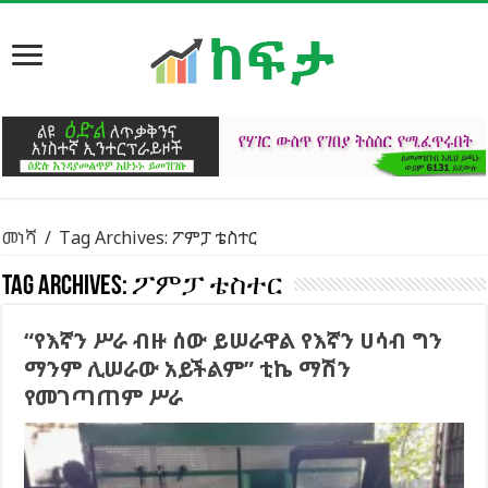
መነሻ
/
Tag Archives: ፖምፓ ቴስተር
Tag Archives:
ፖምፓ ቴስተር
“የእኛን ሥራ ብዙ ሰው ይሠራዋል የእኛን ሀሳብ ግን
ማንም ሊሠራው አይችልም” ቲኬ ማሽን
የመገጣጠም ሥራ