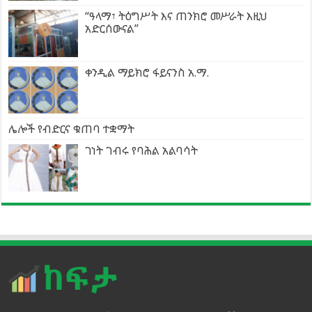
“ዓላማ፣ ትዕግሥት እና ጠንክሮ መሥራት እዚህ
አድርሰውናል”
ቀንዲል ማይክሮ ፋይናንስ አ.ማ.
ሌሎች የብድርና ቁጠባ ተቋማት
ገነት ገብሩ የባሕል አልባሳት