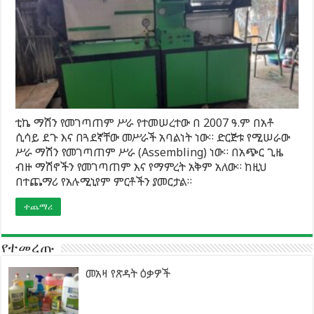
ቲኬ ማሽን የመገጣጠም ሥራ የተመሠረተው በ 2007 ዓ.ም በአቶ
ሲሳይ ደጉ እና በጓደኛቸው መሥራች አባልነት ነው። ድርጅቱ የሚሠራው
ሥራ ማሽን የመገጣጠም ሥራ (Assembling) ነው። በአጭር ጊዜ
ብዙ ማሽኖችን የመገጣጠም እና የማምረት አቅም አለው። ከዚህ
በተጨማሪ የአሉሚኒየም ምርቶችን ያመርታል።
ተጨማሪ
የተመረጡ
መአዛ የጽዳት ዕቃዎች