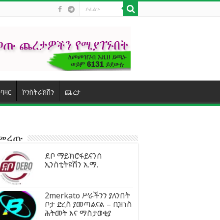
ባዛር
ኮንስትራክሽን
ጨረታ
ተመረጡ
ደቦ ማይክሮፋይናንስ
ኢንስቲትዩሽን አ.ማ.
2merkato ሥራችንን ያለንበት
ቦታ ድረስ ያመጣልናል – ቢዝነስ
ሕትመት እና ማስታወቂያ