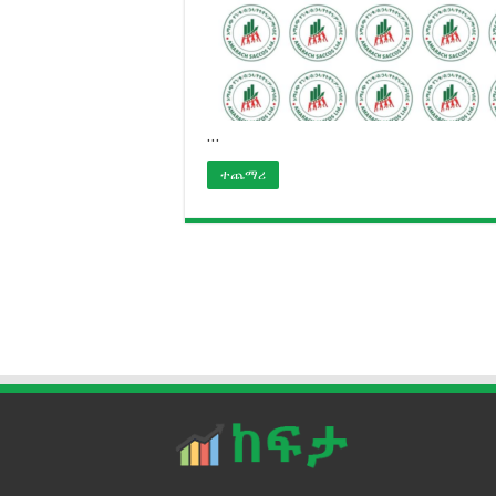
…
ተጨማሪ