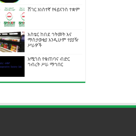
ሸገር አነስተኛ የፋይናንስ ተቋም
አስቴር ከበደ ኅትመት እና
ማስታወቂያ እንዲሁም ተያያዥ
ሥራዎች
አሚጎስ የቁጠባና ብድር
ኅብረት ሥራ ማኅበር