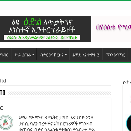
ግብር
ሥራ ፈጠራ
ብድር እና ሽርክና
ልምድ እና ተሞክሮ
ማንን እናናግር
ltd
የ
td
ር
አማራጭ የኮድ 3 ሜትር ታክሲ እና የኮድ አንድ
ታክሲ ባለንብረቶችና አሽከርካሪዎች የገንዘብ
ቁጠባና ብድር ኅላፊነቱ የተወሰነ የኅብረት ሥራ