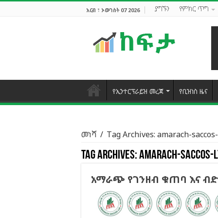
ያግኙን
የምክር ጥግ
አርብ ፣ ኦውገስት 07 2026
የኢንተርፕራይዝ መረጃ
የቢዝነስ ዜና
መነሻ
/
Tag Archives: amarach-saccos-
Tag Archives:
amarach-saccos-l
አማራጭ የገንዘብ ቁጠባ እና ብድ