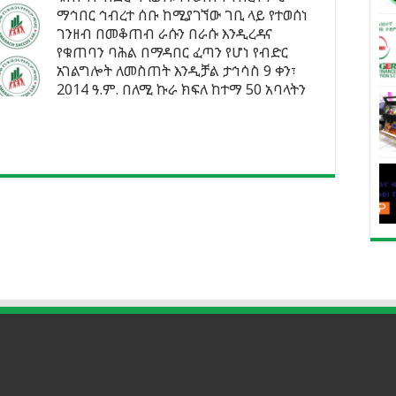
ማኅበር ኅብረተ ሰቡ ከሚያገኘው ገቢ ላይ የተወሰነ
ገንዘብ በመቆጠብ ራሱን በራሱ እንዲረዳና
የቁጠባን ባሕል በማዳበር ፈጣን የሆነ የብድር
አገልግሎት ለመስጠት እንዲቻል ታኅሳስ 9 ቀን፣
2014 ዓ.ም. በለሚ ኩራ ክፍለ ከተማ 50 አባላትን