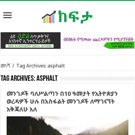
መነሻ
/
Tag Archives: asphalt
Tag Archives:
asphalt
መንገዶች ባለሥልጣን በ10 ዓመታት የኢትዮጵያን
ወረዳዎች ሁሉ በአስፋልት መንገዶች ለማገናኘት
አቅጃለሁ አለ