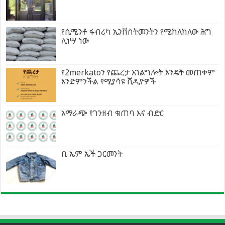
የሲሚንቶ ፋብሪካ ኢንቨስትመንትን የሚከለክለው ሕግ
ሊነሣ ነው
የ2merkatoን የጨረታ አገልግሎት እንዴት መጠቀም
እንድምንችል የሚያሳዩ ቪዲዮዎች
አማራጭ የገንዘብ ቁጠባ እና ብድር
ቢ ኤም ኤች ጋርመንት