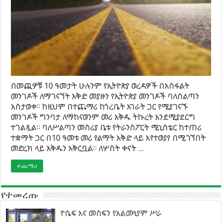
በመጪዎቹ 10 ዓመታት ሁሉንም የኢትዮጵያ ወረዳዎች በአስፋልት
መንገዶች ለማገናኘት እቅድ መያዙን የኢትዮጵያ መንገዶች ባለስልጣን
አስታወቀ። ከዚህም በተጨማሪ ከጎረቤት አገራት ጋር የሚያገናኙ
መንገዶች ግንባታ ለማከናወንም መሪ እቅዱ ትኩረት እንደሚያደርግ
ተገልጿል። ባለሥልጣን መስሪያ ቤቱ የትራንስፖርት ሚኒስቴር ከተጠሪ
ተቋማት ጋር በ10 ዓመቱ መሪ የልማት እቅድ ላይ እየተወያየ በሚገኘበት
መድረክ ላይ እቅዱን አቅርቧል። ለሦስት ቀናት …
ተጨማሪ
የተመረጡ
ዮሴፍ እና መስፍን የአልሙኒየም ሥራ