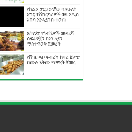
የክልል ታርጋ ያላቸው ባለሁለት
እግር ተሽከርካሪዎች ወደ አዲስ
አበባ እንዳይገቡ ተወሰነ
ኢትዮጵያ የጎብኚዎች መዳረሻ
ስፍራዎቿን በኦን ላይን
ማስተዋወቅ ጀመረች
የሸገር ዳቦ ፋብሪካ ከዛሬ ጀምሮ
በሙሉ አቅሙ ማምረት ጀመረ