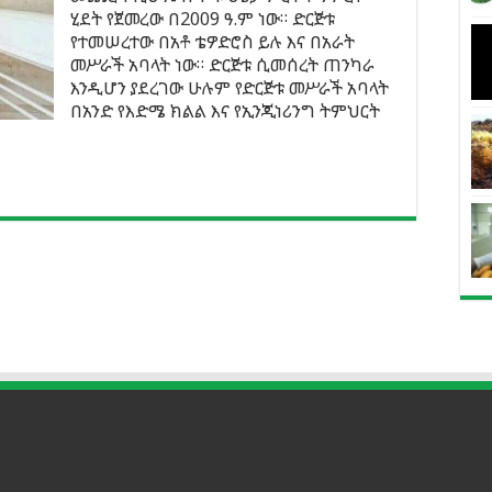
ሂደት የጀመረው በ2009 ዓ.ም ነው። ድርጅቱ
የተመሠረተው በአቶ ቴዎድሮስ ይሉ እና በአራት
መሥራች አባላት ነው። ድርጅቱ ሲመሰረት ጠንካራ
እንዲሆን ያደረገው ሁሉም የድርጅቱ መሥራች አባላት
በአንድ የእድሜ ክልል እና የኢንጂነሪንግ ትምህርት