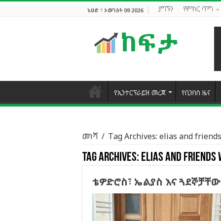
ያግኙን
የምክር ጥግ
እሁድ ፣ ኦውገስት 09 2026
የኢንተርፕራይዝ መረጃ
የቢዝነስ ዜና
መነሻ
/
Tag Archives: elias and frien
Tag Archives:
elias and friends
ቴዎድሮስ፣ ኤልያስ እና ጓደኞቻቸው