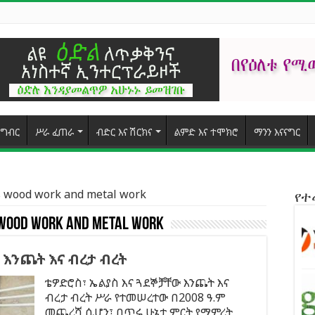
ግብር
ሥራ ፈጠራ
ብድር እና ሽርክና
ልምድ እና ተሞክሮ
ማንን እናናግር
ds wood work and metal work
የ
 wood work and metal work
 እንጨት እና ብረታ ብረት
ቴዎድሮስ፣ ኤልያስ እና ጓደኞቻቸው እንጨት እና
ብረታ ብረት ሥራ የተመሠረተው በ2008 ዓ.ም
መጨረሻ ሲሆን፤ በጥሩ ሁኔታ ምርት የማምረት