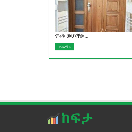
ምሩቅ መሆናቸው …
ተጨማሪ