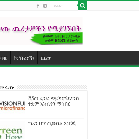
ባዛር
ኮንስትራክሽን
ጨረታ
ተመረጡ
ቪዥን ፈንድ ማይክሮፋይናንስ
ተቋም አክሲዮን ማኅበር
ግሪን ሆፕ ሪኒወብል ኢነርጂ