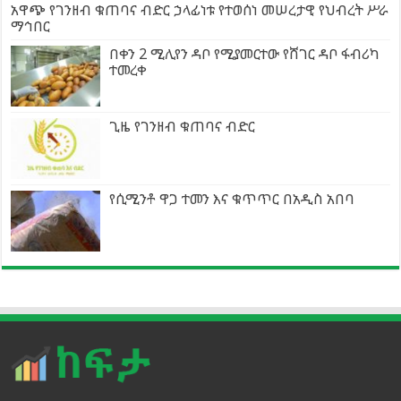
አዋጭ የገንዘብ ቁጠባና ብድር ኃላፊነቱ የተወሰነ መሠረታዊ የህብረት ሥራ
ማኅበር
በቀን 2 ሚሊየን ዳቦ የሚያመርተው የሸገር ዳቦ ፋብሪካ
ተመረቀ
ጊዜ የገንዘብ ቁጠባና ብድር
የሲሚንቶ ዋጋ ተመን እና ቁጥጥር በአዲስ አበባ