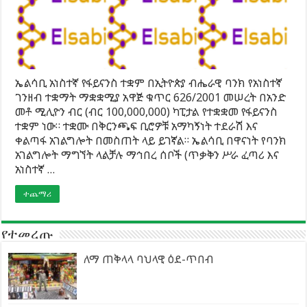
ኤልሳቢ አነስተኛ የፋይናንስ ተቋም በኢትዮጵያ ብሔራዊ ባንክ የአነስተኛ
ገንዘብ ተቋማት ማቋቋሚያ አዋጅ ቁጥር 626/2001 መሠረት በአንድ
መቶ ሚሊዮን ብር (ብር 100,000,000) ካፒታል የተቋቋመ የፋይናንስ
ተቋም ነው። ተቋሙ በቅርንጫፍ ቢሮዎቹ አማካኝነት ተደራሽ እና
ቀልጣፋ አገልግሎት በመስጠት ላይ ይገኛል። ኤልሳቢ በዋናነት የባንክ
አገልግሎት ማግኘት ላልቻሉ ማኅበረ ሰቦች (ጥቃቅን ሥራ ፈጣሪ እና
አነስተኛ …
ተጨማሪ
የተመረጡ
ለማ ጠቅላላ ባህላዊ ዕደ-ጥበብ