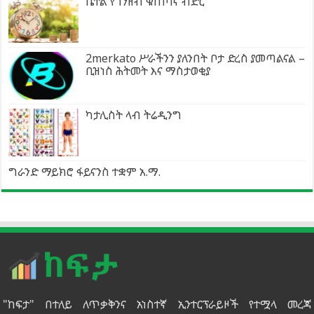
ቤተል የገንዘብ ቁጠባና ብድር
2merkato ሥራችንን ያለንበት ቦታ ድረስ ያመጣልናል –
ቢዝነስ ሕትመት እና ማስታወቂያ
ካታሊስት ላብ ትሬዲንግ
ግራንድ ማይክሮ ፋይናንስ ተቋም አ.ማ.
"ከፍታ" በተለይ ለጥቃቅንና አነስተኛ ኢንተርፕራይዞች የተሟላ መረጃ