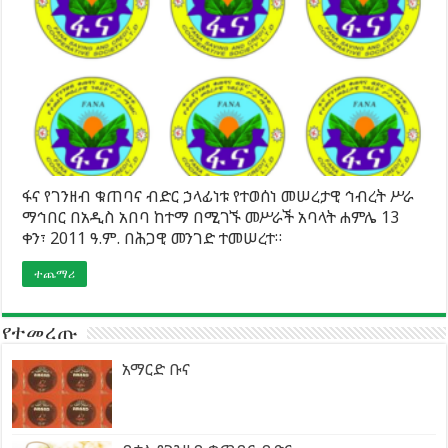
ፋና የገንዘብ ቁጠባና ብድር ኃላፊነቱ የተወሰነ መሠረታዊ ኅብረት ሥራ
ማኅበር በአዲስ አበባ ከተማ በሚገኙ መሥራች አባላት ሐምሌ 13
ቀን፣ 2011 ዓ.ም. በሕጋዊ መንገድ ተመሠረተ።
ተጨማሪ
የተመረጡ
አማርድ ቡና