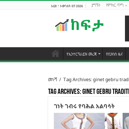
ያግኙን
የምክር ጥግ
አርብ ፣ ኦውገስት 07 2026
የኢንተርፕራይዝ መረጃ
የቢዝነስ ዜና
መነሻ
/
Tag Archives: ginet gebru trad
Tag Archives:
ginet gebru tradit
ገነት ገብሩ የባሕል አልባሳት