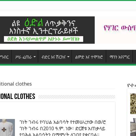
ግብር
ሥራ ፈጠራ
ብድር እና ሽርክና
ልምድ እና ተሞክሮ
ማንን እናናግር
itional clothes
የ
ional clothes
ገነት ገብሩ የባህል አልባሳት የተመሠረተው በወ/ሮ
ገነት ገብሩ በ2010 ዓ.ም. ነው። ድርጅቱ አጠቃላይ
የባሕል አልባሳትን በማምረት ለገበያ ያቀርባል።