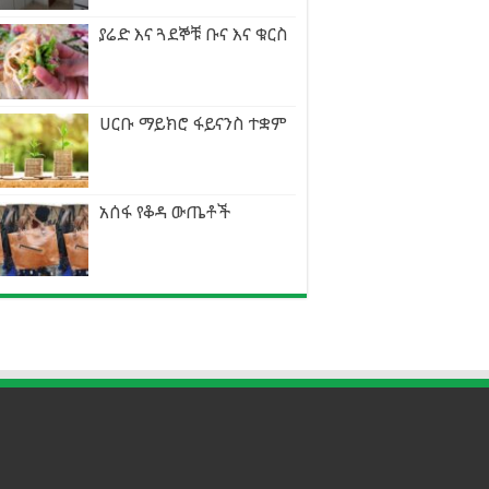
ያሬድ እና ጓደኞቹ ቡና እና ቁርስ
ሀርቡ ማይክሮ ፋይናንስ ተቋም
አሰፋ የቆዳ ውጤቶች