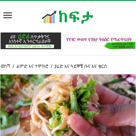
መነሻ
/
ልምድ እና ተሞክሮ
/
ያሬድ እና ጓደኞቹ ቡና እና ቁርስ