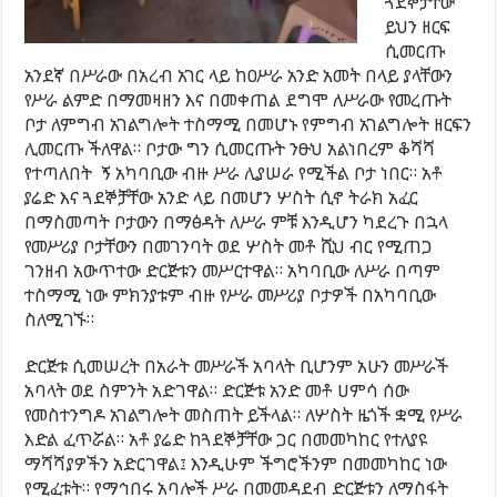
ጓደኞቻቸው
ይህን ዘርፍ
ሲመርጡ
አንደኛ በሥራው በአረብ አገር ላይ ከዐሥራ አንድ አመት በላይ ያላቸውን
የሥራ ልምድ በማመዛዘን እና በመቀጠል ደግሞ ለሥራው የመረጡት
ቦታ ለምግብ አገልግሎት ተስማሚ በመሆኑ የምግብ አገልግሎት ዘርፍን
ሊመርጡ ችለዋል። ቦታው ግን ሲመርጡት ንፁህ አልነበረም ቆሻሻ
የተጣለበት ኝ አካባቢው ብዙ ሥራ ሊያሠራ የሚችል ቦታ ነበር። አቶ
ያሬድ እና ጓደኞቻቸው አንድ ላይ በመሆን ሦስት ሲኖ ትራክ አፈር
በማስመጣት ቦታውን በማፅዳት ለሥራ ምቹ እንዲሆን ካደረጉ በኋላ
የመሥሪያ ቦታቸውን በመገንባት ወደ ሦስት መቶ ሺህ ብር የሚጠጋ
ገንዘብ አውጥተው ድርጅቱን መሥርተዋል። አካባቢው ለሥራ በጣም
ተስማሚ ነው ምክንያቱም ብዙ የሥራ መሥሪያ ቦታዎች በአካባቢው
ስለሚገኙ።
ድርጅቱ ሲመሠረት በአራት መሥራች አባላት ቢሆንም አሁን መሥራች
አባላት ወደ ስምንት አድገዋል። ድርጅቱ አንድ መቶ ሀምሳ ሰው
የመስተንግዶ አገልግሎት መስጠት ይችላል። ለሦስት ዜጎች ቋሚ የሥራ
እድል ፈጥሯል። አቶ ያሬድ ከጓደኞቻቸው ጋር በመመካከር የተለያዩ
ማሻሻያዎችን አድርገዋል፤ እንዲሁም ችግሮችንም በመመካከር ነው
የሚፈቱት። የማኅበሩ አባሎች ሥራ በመመዳደብ ድርጅቱን ለማስፋት