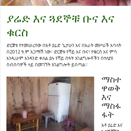
ያሬድ እና ጓደኞቹ ቡና እና
ቁርስ
ድርጅቱ የተመሠረተው በአቶ ያሬድ ጌታሁን እና በአራት መሥራች አባላት
በ2012 ዓ.ም አጋማሽ ነው። ድርጅቱ የሻይ እና ቡና፣ የቁርስ እና ምሳ
እንዲሁም እንዳንድ ቀለል ያሉ የሻይ ሰዓት አገልግሎቶችን በተለያዩ
ስብሰባዎች ላይ በመገኘት አገልግሎት ይሰጣል።
ማስተ
ዋወቅ
እና
ማስፋ
ፋት
አቶ ያሬድ እና