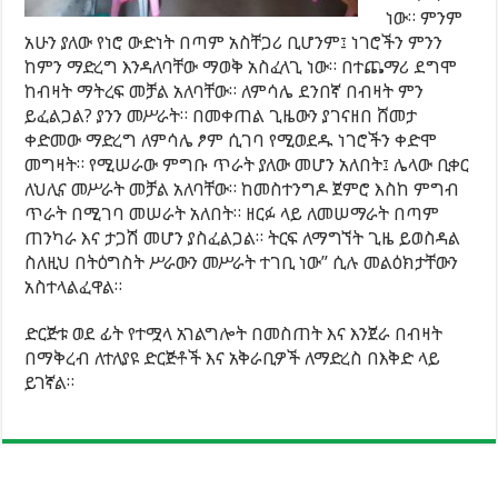
ነው። ምንም
አሁን ያለው የነሮ ውድነት በጣም አስቸጋሪ ቢሆንም፤ ነገሮችን ምንን
ከምን ማድረግ እንዳለባቸው ማወቅ አስፈላጊ ነው። በተጨማሪ ደግሞ
ከብዛት ማትረፍ መቻል አለባቸው። ለምሳሌ ደንበኛ በብዛት ምን
ይፈልጋል? ያንን መሥራት። በመቀጠል ጊዜውን ያገናዘበ ሸመታ
ቀድመው ማድረግ ለምሳሌ ፆም ሲገባ የሚወደዱ ነገሮችን ቀድሞ
መግዛት። የሚሠራው ምግቡ ጥራት ያለው መሆን አለበት፤ ሌላው ቢቀር
ለህሊና መሥራት መቻል አለባቸው። ከመስተንግዶ ጀምሮ እስከ ምግብ
ጥራት በሚገባ መሠራት አለበት። ዘርፉ ላይ ለመሠማራት በጣም
ጠንካራ እና ታጋሽ መሆን ያስፈልጋል። ትርፍ ለማግኘት ጊዜ ይወስዳል
ስለዚህ በትዕግስት ሥራውን መሥራት ተገቢ ነው” ሲሉ መልዕክታቸውን
አስተላልፈዋል።
ድርጅቱ ወደ ፊት የተሟላ አገልግሎት በመስጠት እና እንጀራ በብዛት
በማቅረብ ለተለያዩ ድርጅቶች እና አቅራቢዎች ለማድረስ በእቅድ ላይ
ይገኛል።