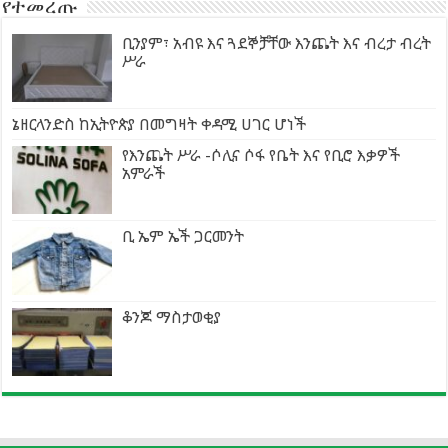
የተመረጡ
ቢንያም፣ አብዩ እና ጓደኞቻቸው እንጨት እና ብረታ ብረት
ሥራ
ኔዘርላንድስ ከኢትዮጵያ በመግዛት ቀዳሚ ሀገር ሆነች
የእንጨት ሥራ -ሶሊና ሶፋ የቤት እና የቢሮ እቃዎች
አምራች
ቢ ኤም ኤች ጋርመንት
ቆንጆ ማስታወቂያ