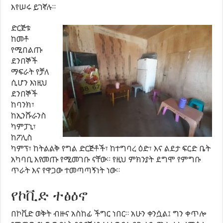
እየሠሩ ይገኛሉ።
ድርጅቱ
ከመቶ
የሚበልጡ
ደንበኞች
ማፍራት የቻለ
ሲሆን እነዚህ
ደንበኞች
ከባንክ፣
ከኢንሹራንስ
ካምፓኒ፣
ከፖሊስ
ካምፕ፣ ከትልልቅ የግል ድርጅቶች፣ ከተግባረ ዕድ፣ እና ልደታ ፍርድ ቤት
አካባቢ እየመጡ የሚመገቡ ናቸው። የዚህ ምክንያት ደግሞ የምግቡ
ጥራት እና የዋጋው ተመጣጣኝነት ነው።
የኮቪድ ተፅዕኖ
በኮቪድ ወቅት ብዙና አስከፊ ችግር ነበር። አሁን ቀንሷል፤ ግን ቀጥሎ