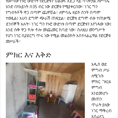
የመጣው የኑሮ ውድነት የድርጅቱን ህልውና አደጋ ላይ ጥሎታል ለምሳሌ
አንድ በየአይነት በ35 ብር ነው ድርጅቱ የሚያቀርበው። ነገር ግን
የግብዓቶች ዋጋ በጣም ጨምሯል። ለምሳሌ ዘይት ስንት በጣም
ተወዷል፤ አሁን ደግሞ ጭራሽ ጠፍቷል። ድርጅቱ ደግሞ ብዙ ተጠቃሚ
ደንበኞች አሉት። ነገር ግን የኑሮ ውድነቱ በጣም ድርጅቱን እየጎዳው ነው፤
እንደ ሱቅ ዋጋ ቶሎ ቶሎ መጨመር ከባድ ነው። ስለዚህ መንግሥት
የሆነ ነገር ቢያደርግ ጥሩ ነው የሚል መልዕክት አስተላልፈዋል የድርጅቱ
መሥራች።
ምክር እና እቅድ
አዲስ ወደ
ምግብ ሥራ
ለሚገቡ
ምክር “ዘርፉ
ምግብ
እንደመሆኑ
መጠን
ጥራት ያለው
ነገር ማቅረብ
አስፈላጊ