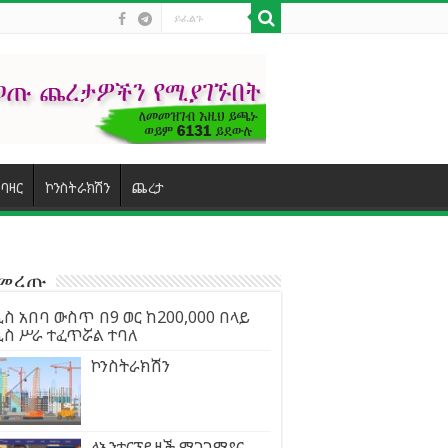
ባዛር
ኮንስትራክሽን
ጨረታ
ተመረጡ
ስ አበባ ውስጥ በ9 ወር ከ200,000 በላይ
ዲስ ሥራ ተፈጥሯል ተባለ
ኮንስትራክሽን
ለኢንተርፕይዞች ማገገሚያና