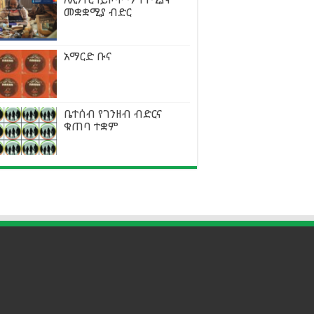
መቋቋሚያ ብድር
አማርድ ቡና
ቤተሰብ የገንዘብ ብድርና
ቁጠባ ተቋም