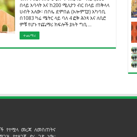
በላይ አባላት እና ከ200 ሚሊዮን ብር በላይ ጠቅላላ
ሀብት አለው። በቦሌ ደምበል (ኦሎምፒያ) አካባቢ
በ1083 ካሬ ሜትር ላይ ባለ 4 ፎቅ ሕንጻ እና ለቢሮ
ምቹ የሆኑ ተጨማሪ ክፍሎች ያሉት ግቢ …
ተጨማሪ
ይዞች የተሟላ መረጃ ለመስጠትና
ማገዝ የተዘጋጀ ድረ ገጽ ነው።