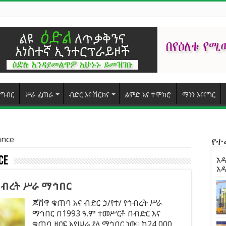
ግብር
ሥራ ፈጠራ
ብድር እና ሽርክና
ልምድ እና ተሞክሮ
ማንን እናናግር
ance
የ
ce
አዲ
አ
ኅብረት ሥራ ማኅበር
ጆሽዋ ቁጠባ እና ብድር ኃ/የተ/ የኅብረት ሥራ
ማኅበር በ1993 ዓ.ም ተመሥርቶ በብድር እና
ቁጠባ ዘርፍ እየሠራ ያለ ማኅበር ነው። ከ24,000