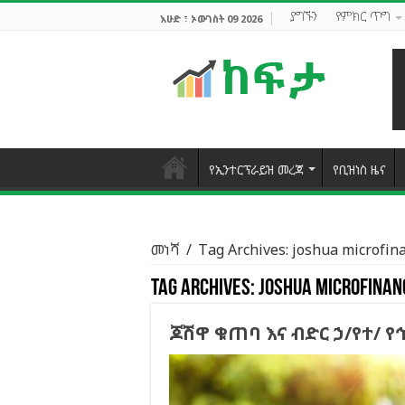
ያግኙን
የምክር ጥግ
እሁድ ፣ ኦውገስት 09 2026
የኢንተርፕራይዝ መረጃ
የቢዝነስ ዜና
መነሻ
/
Tag Archives: joshua microfin
Tag Archives:
joshua microfinan
ጆሽዋ ቁጠባ እና ብድር ኃ/የተ/ የ