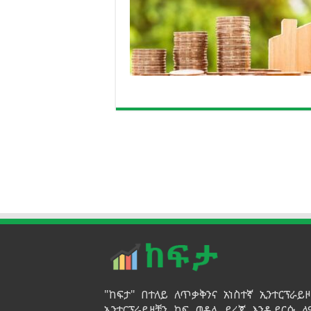
"ከፍታ" በተለይ ለጥቃቅንና አነስተኛ ኢንተርፕራ
ኢንተርፕራይዞቹን ከፍ ወዳለ ደረጃ እንዲደርሱ ለ