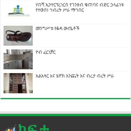
ሃበሻ ኢንተርፕረነርስ የገንዘብ ቁጠባና ብድር ኃላፊነቱ
የተወሰነ ኅብረት ሥራ ማኅበር
መንግሥቱ የቆዳ ውጤቶች
ዮብ ፈርኒቸር
አልአዛር እና ሄኖክ እንጨት እና ብረታ ብረት ሥራ