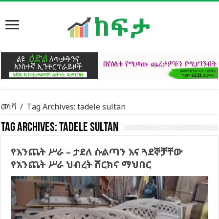
መነሻ
/
Tag Archives: tadele sultan
Tag Archives:
tadele sultan
የእንጨት ሥራ – ታደለ ሱልጣን እና ጓደኞቻቸው
የእንጨት ሥራ ህብረት ሽርክና ማህበር