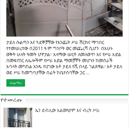
ታደለ ሱልጣን እና ጓደኞቻቸው የእንጨት ሥራ ሽርክና ማኅበር
የተመሠረተው በ2011 ዓ.ም ግንቦት ወር መጨረሻ ሲሆን በአሁኑ
ወቅት ሁለት ዓመት ሆኖታል። አላማው ሠርቶ ለመለወጥ እና የሥራ እድል
በመፍጠር ለሌሎችም የሥራ እድል ማመቻቸት መሆኑን ከመስራች
አባላት መካከል አንዱ የሆነው አቶ ታደለ የሺ በላይ ገልጸዋል። አቶ ታደለ
ወደ ሥራ ከመግባታቸው በፊት ከቤተሰባቸው ጋር …
ተጨማሪ
የተመረጡ
ኤን ደብሊው አልሙኒየም እና ብረት ሥራ