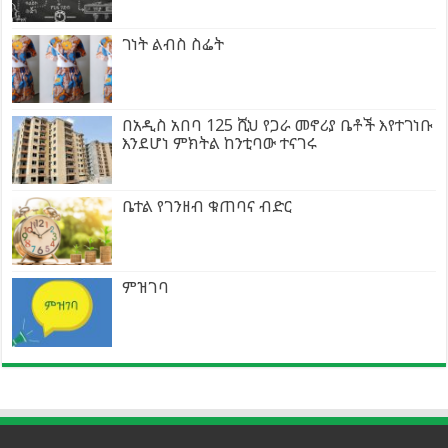
ገነት ልብስ ስፌት
በአዲስ አበባ 125 ሺህ የጋራ መኖሪያ ቤቶች እየተገነቡ
እንደሆነ ምክትል ከንቲባው ተናገሩ
ቤተል የገንዘብ ቁጠባና ብድር
ምዝገባ