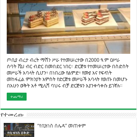
ጦቢያ ብረታ ብረት ማሽን ሥራ የተመሠረተው በ2000 ዓ.ም ዐሥራ
ሰባት ሺህ ብር ብድር በመበደር ነበር። ድርጅቱ የተመሠረተው በስድስት
መሥራች አባላት ሲሆን፣ በነበረው የልምድ፣ የሙያ እና የፍላጎት
መከፋፈል ምክንያት አምስት የድርጅቱ መሥራች አባላት የወጡ በመሆኑ
በአሁን ወቅት አቶ ሚሊሻ ባህሩ ብቻ ድርጅቱን እያንቀሳቀሱ ይገኛሉ።
ተጨማሪ
የተመረጡ
“የቢዝነስ ሰሌዳ” መጠቀም