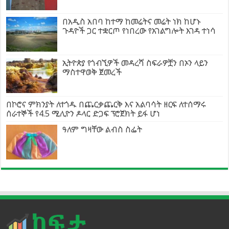
በአዲስ አበባ ከተማ ከመሬትና መሬት ነክ ከሆኑ
ጉዳዮች ጋር ተቋርጦ የነበረው የአገልግሎት እገዳ ተነሳ
ኢትዮጵያ የጎብኚዎች መዳረሻ ስፍራዎቿን በኦን ላይን
ማስተዋወቅ ጀመረች
በኮሮና ምክንያት ለተጎዱ በጨርቃጨርቅ እና አልባሳት ዘርፍ ለተሰማሩ
ሰራተኞች የ4.5 ሚሊዮን ዶላር ድጋፍ ፕሮጀክት ይፋ ሆነ
ዓለም ግዛቸው ልብስ ስፌት