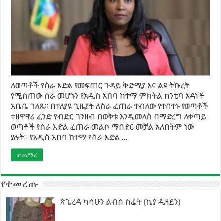
ለወጣቶች የስራ እድል የመፍጠር ጉዳይ ቅድሚያ እና ልዩ ትኩረት
የሚሰጠው ስራ መሆኑን የአዲስ አበባ ከተማ ምክትል ከንቲባ አዳነች
አቤቤ ገለጹ። በተለያዩ ጊዜያት ለስራ ፈጠራ ተብለው የተበተኑ የወጣቶች
ተዘዋዋሪ ፈንድ የብድር ገንዘብ በወቅቱ እንዲመለስ በማድረግ ለቀጣይ
ወጣቶች የስራ እድል ፈጠራ መልሶ ማበደር መቻል አለበትም ነው
ያሉት። የአዲስ አበባ ከተማ የስራ እድል …
ተጨማሪ
የተመረጡ
ጽጌረዳ ካሳሁን ልብስ ስፌት (ኪያ ዲዛይን)