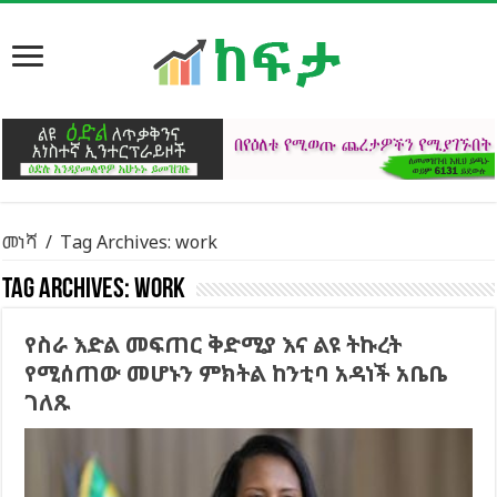
መነሻ
/
Tag Archives: work
Tag Archives:
work
የስራ እድል መፍጠር ቅድሚያ እና ልዩ ትኩረት
የሚሰጠው መሆኑን ምክትል ከንቲባ አዳነች አቤቤ
ገለጹ