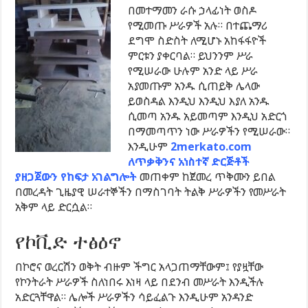
በመተማመን ራሱ ኃላፊነት ወስዶ
የሚመጡ ሥራዎች አሉ። በተጨማሪ
ደግሞ ስድስት ለሚሆኑ አከፋፋዮች
ምርቱን ያቀርባል። ይህንንም ሥራ
የሚሠራው ሁሉም አንድ ላይ ሥራ
አያመጡም አንዱ ሲጠይቅ ሌላው
ይወስዳል እንዲህ እንዲህ እያለ አንዱ
ሲመጣ አንዱ አይመጣም እንዲህ አድርጎ
በማመጣጥን ነው ሥራዎችን የሚሠራው።
እንዲሁም
2merkato.com
ለጥቃቅንና አነስተኛ ድርጅቶች
ያዘጋጀውን የከፍታ አገልግሎት
መጠቀም ከጀመረ ጥቅሙን ይበል
በመረዳት ጊዜያዊ ሠራተኞችን በማስገባት ትልቅ ሥራዎችን የመሥራት
አቅም ላይ ድርሷል።
የኮቪድ ተፅዕኖ
በኮሮና ወረርሽን ወቅት ብዙም ችግር አላጋጠማቸውም፤ የያዟቸው
የኮንትራት ሥራዎች ስለነበሩ እነዛ ላይ በደንብ መሥራት እንዲችሉ
አድርጓቸዋል። ሌሎች ሥራዎችን ሳይፈልጉ እንዲሁም አንዳንድ