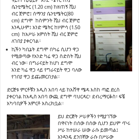
ሴንቲሜትር (1.20 cm) ከዘጠኝ ሺህ
ብር ጀምሮ፤ ሰማንያ ሴንቲሜትር(80
cm) ደግሞ ከስምንት ሺህ ብር ጀምሮ
እንዲሁም፤ አንድ ሜትር ከሃምሳ (1.50
cm) ከአሥራ አምስት ሺህ ብር ጀምሮ
ለገበያ ያቀርባል።
ኪችን ካቢኔት ደግሞ በካሬ ሲሆን ዋጋ
የሚወጣው የአንድ ካሬ ዋጋ ስድስት ሺህ
ብር ነው። በግራናይት ከሆነ ደግሞ
አንድ ካሬ ዋጋ ላይ የግራናይት ዋጋ ባለው
የገበያ ዋጋ ይጨመርበታል።
ድርጅቱ ምርቶቹን አዲስ አበባ ላይ ከአሸዋ ሜዳ እስከ ጣፎ ድረስ
ያቀርባል ከአዲስ አበባ ውጪ ደግሞ ባህርዳር፣ ደብረማርቆስ፣ ፍቼ
አካባቢዎች አምርቶ አስረክቧል።
ይህ ድርጅት ሥራዎችን የሚያገኘው
በዋናነት በሰው በሰው ሲሆን ይህም ጥሩ
ሥራ ከተሠራ ሠው ራሱ ይመጣል፤
አንዳንዴ ደንበኛው ራሱ በሥራው