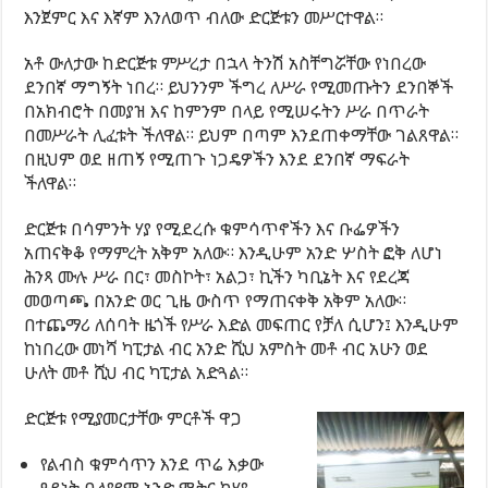
እንጀምር እና እኛም እንለወጥ ብለው ድርጅቱን መሥርተዋል።
አቶ ውለታው ከድርጅቱ ምሥረታ በኋላ ትንሽ አስቸግሯቸው የነበረው
ደንበኛ ማግኝት ነበረ። ይህንንም ችግረ ለሥራ የሚመጡትን ደንበኞች
በአክብሮት በመያዝ እና ከምንም በላይ የሚሠሩትን ሥራ በጥራት
በመሥራት ሊፈቱት ችለዋል። ይህም በጣም እንደጠቀማቸው ገልጸዋል።
በዚህም ወደ ዘጠኝ የሚጠጉ ነጋዴዎችን እንደ ደንበኛ ማፍራት
ችለዋል።
ድርጅቱ በሳምንት ሃያ የሚደረሱ ቁምሳጥኖችን እና ቡፌዎችን
አጠናቅቆ የማምረት አቅም አለው። እንዲሁም አንድ ሦስት ፎቅ ለሆነ
ሕንጻ ሙሉ ሥራ በር፣ መስኮት፣ አልጋ፣ ኪችን ካቢኔት እና የደረጃ
መወጣጫ በአንድ ወር ጊዜ ውስጥ የማጠናቀቅ አቅም አለው።
በተጨማሪ ለሰባት ዜጎች የሥራ እድል መፍጠር የቻለ ሲሆን፤ እንዲሁም
ከነበረው መነሻ ካፒታል ብር አንድ ሺህ አምስት መቶ ብር አሁን ወደ
ሁለት መቶ ሺህ ብር ካፒታል አድጓል።
ድርጅቱ የሚያመርታቸው ምርቶች ዋጋ
የልብስ ቁምሳጥን እንደ ጥሬ እቃው
ዓይነት ቢለያይም አንድ ሜትር ከሃያ