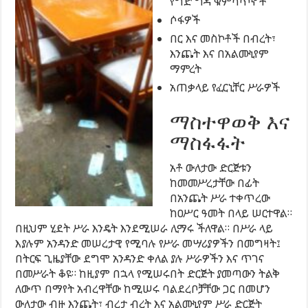
የግድ ግዳ ቁምሳጥኖች
ሶፋዎች
በር እና መስኮቶች በብረት፣
እንጨት እና በአልሙኒየም
ማምረት
አጠቃላይ የፈርኒቸር ሥራዎች
ማስተዋወቅ እና
ማስፋፋት
አቶ ውለታው ድርጅቱን
ከመመሥረታቸው በፊት
በአንጨት ሥራ ተቀጥረው
ከዐሥር ዓመት በላይ ሠርተዋል።
በዚህም ሂደት ሥራ እንዴት እንደሚሠራ ሊማሩ ችለዋል። በሥራ ላይ
እያሉም አንዳንድ መሠረታዊ የሚባሉ የሥራ መሣሪያዎችን በመግዛት፤
በትርፍ ጊዜያቸው ደግሞ አንዳንድ ቀለል ያሉ ሥራዎችን እና ጥገና
በመሥራት ቆዩ። ከዚያም በኋላ የሚሠሩበት ድርጅት ያመጣውን ትልቅ
ለውጥ በማየት አብረዋቸው ከሚሠሩ ባልደረቦቻቸው ጋር በመሆን
ውለታው ብዙ እንጨት፣ ብረታ ብረት እና አልሙኒየም ሥራ ድርጅት