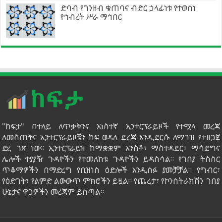
ድባብ የገንዘብ ቁጠባና ብድር ኃላፊነቱ የተወሰነ
የኅብረት ሥራ ማኅበር
"ከፍታ" በተለይ ለጥቃቅንና አነስተኛ ኢንተርፕራይዞች የተሟላ መረጃ
ለመስጠትና ኢንተርፕራይዞቹን ከፍ ወዳለ ደረጃ እንዲደርሱ ለማገዝ የተዘጋጀ
ድረ ገጽ ነው። ኢንተርፕራይዝ ከማቋቋም አንስቶ፣ ማስተዳደር፣ ማሳደግና
ሌሎች ተያያዥ ጉዳዮችን የተመለከቱ ጉዳዮችን ይዳስሳል። የገበያ ትስስር
ጥቆማዎችን በማድረግ የቢዝነስ ዕድሎች እንዲሰፉ ያመቻቻል። የግብር፣
የዕድገት፣ የልምድ ልውውጥ ምክሮችን ይዟል። የጨረታ፣ የኮንስትራክሽን ገበያ
ሁኔታና ዋጋዎችን መረጃም ይሰጣል።