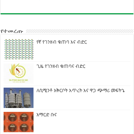
የተመረጡ
የኛ የገንዘብ ቁጠባ እና ብድር
ጊዜ የገንዘብ ቁጠባና ብድር
ለሲሚንቶ አቅርቦት እጥረት እና ዋጋ ጭማሪ መፍትኄ
አማርድ ቡና