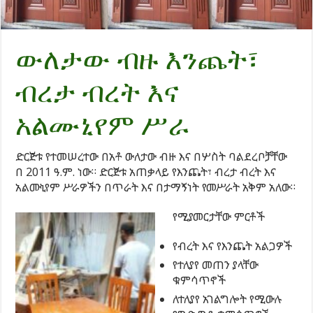
ውለታው ብዙ እንጨት፣
ብረታ ብረት እና
አልሙኒየም ሥራ
ድርጅቱ የተመሠረተው በአቶ ውለታው ብዙ እና በሦስት ባልደረቦቻቸው
በ 2011 ዓ.ም. ነው። ድርጅቱ አጠቃላይ የእንጨት፣ ብረታ ብረት እና
አልሙኒየም ሥራዎችን በጥራት እና በታማኝነት የመሥራት አቅም አለው።
የሚያመርታቸው ምርቶች
የብረት እና የእንጨት አልጋዎች
የተለያየ መጠን ያላቸው
ቁምሳጥኖች
ለተለያየ አገልግሎት የሚውሉ