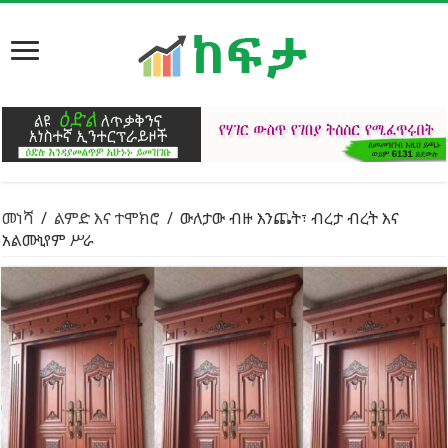
መነሻ
/
ልምድ እና ተሞክሮ
/
ውለታው ብዙ እንጨት፣ ብረታ ብረት እና
አልሙኒየም ሥራ