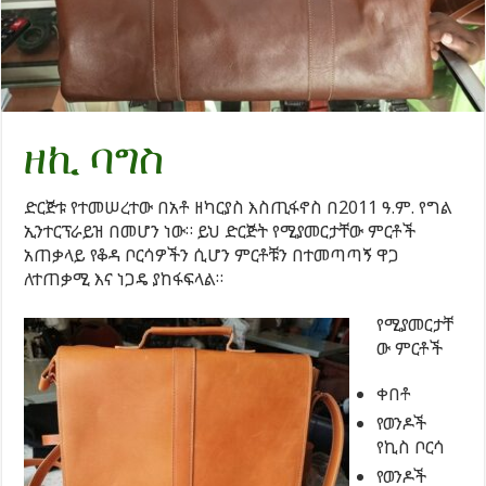
ዘኪ ባግስ
ድርጅቱ የተመሠረተው በአቶ ዘካርያስ እስጢፋኖስ በ2011 ዓ.ም. የግል
ኢንተርፕራይዝ በመሆን ነው። ይህ ድርጅት የሚያመርታቸው ምርቶች
አጠቃላይ የቆዳ ቦርሳዎችን ሲሆን ምርቶቹን በተመጣጣኝ ዋጋ
ለተጠቃሚ እና ነጋዴ ያከፋፍላል።
የሚያመርታቸ
ው ምርቶች
ቀበቶ
የወንዶች
የኪስ ቦርሳ
የወንዶች