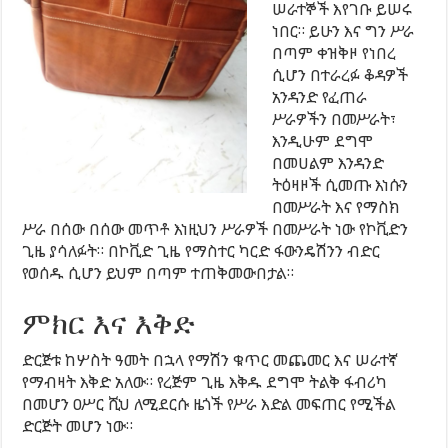
ሠራተኞች እየገቡ ይሠሩ
ነበር። ይሁን እና ግን ሥራ
በጣም ቀዝቅዞ የነበረ
ሲሆን በተራረፉ ቆዳዎች
አንዳንድ የፈጠራ
ሥራዎችን በመሥራት፣
እንዲሁም ደግሞ
በመሀልም እንዳንድ
ትዕዛዞች ሲመጡ እነሱን
በመሥራት እና የማስክ
ሥራ በሰው በሰው መጥቶ እነዚህን ሥራዎች በመሥራት ነው የኮቪድን
ጊዜ ያሳለፉት። በኮቪድ ጊዜ የማስተር ካርድ ፋውንዴሽንን ብድር
የወሰዱ ሲሆን ይህም በጣም ተጠቅመውበታል።
ምክር እና እቅድ
ድርጅቱ ከሦስት ዓመት በኋላ የማሽን ቁጥር መጨመር እና ሠራተኛ
የማብዛት እቅድ አለው። የረጅም ጊዜ እቅዱ ደግሞ ትልቅ ፋብሪካ
በመሆን ዐሥር ሺህ ለሚደርሱ ዜጎች የሥራ እድል መፍጠር የሚችል
ድርጅት መሆን ነው።