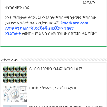
እንዲሆኑ
ተነግሮአቸው ነበር።
እንደ ማጠቃለያ ድርጅቱ አሁን ያለበት ችግር የማስታወቅያ ችግር ነው
ይህንም ለማስተካከል የድርጅቱ መሥራች
2merkato.com
ለጥቃቅንና አነስተኛ ድርጅቶች ያዘጋጀውን የከፍታ
አገልግሎት
ለመጠቀም አዲስ ስልክ ገዝተው በዝግጅት ላይ ናቸው።
የተመረጡ
ቤተሰብ የገንዘብ ብድርና ቁጠባ ተቋም
ቢዝነስ አስተዳደር እና ሂሳብ አያያዝ