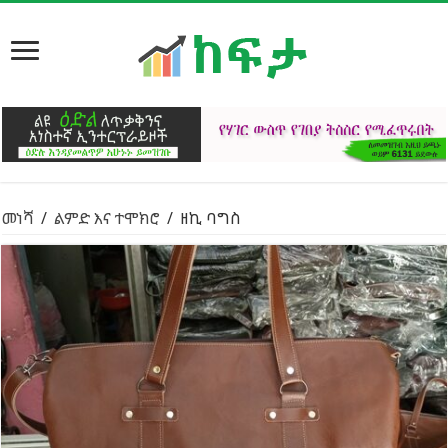
መነሻ
/
ልምድ እና ተሞክሮ
/
ዘኪ ባግስ