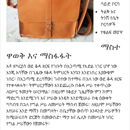
ሳይድ ቦርሳ
ትልቅ እና
ትንሽ የሴት
ቦርሳዎች
የቁልፍ መያዣ
ማስተ
ዋወቅ እና ማስፋፋት
አቶ ዘካርያስ ወደ ቆዳ ዘርፍ የገቡት በአጋጣሚ የእድል ነገር ሆኖ ነው
እንጂ እሳቸው በጊዜው የቆዳ ትምህርት እንኳን እንደነበረ እያውቁም
ነበር። በአጋጣሚ ደረሳቸው፤ ገብተው ከተማሩ በኋላ ነው ወደ ቆዳ ዘርፍ
የተቀላቀሉት። ትምህርታቸውን እንደጨረሱ በቆዳ ሥራ ተቀጥረው
ለዐሥር ዓመታት ሠርተዋል። በዚህም የቆይታ ጊዜያቸው ምን ከምን
ማድረግ እንደሚገባ እና ሥራው እንዴት እንደሚሠራ በቂ ዕውቀት
ካካበቱ በኋላ የግል ሥራ ለመሥራት ማሰብ ጀመሩ። ለዚህም ሥራቸውን
እየሠሩ አንድ ማሽን በመግዛት፣ በቤታቸው ውስጥ አንዳንድ ሥራዎችን
ከሚሠሩበት ድርጅት በመውሰድ፣ ማታ እና ሌሊት በመሥራት ነበር
የግል ሥራቸውን የጀመሩት።