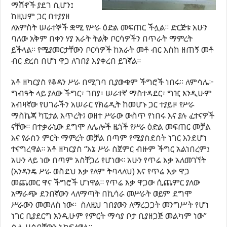
ማሽኖች ያደገ ሲሆን፤
ከዚህም ጋር በተያያዘ
ለአምስት ሠራተኞች ቋሚ የሥራ ዕድል መፍጠር ችሏል። ድርጅቱ አሁን
ባለው አቅም በቀን ሃያ አራት ትልቅ ቦርሳዎችን በጥራት ማምረት
ይችላል። የሚያመርታቸውን ቦርሳዎች ከአራት መቶ ብር እስከ ዘጠኝ መቶ
ብር ድረስ በሆነ ዋጋ ለገበያ እያቀረበ ይገኛል።
አቶ ዘካርያስ የቆዳን ሥራ በሚገባ ቢያውቁም ችግሮች ነበሩ። ለምሳሌ፦
ግብዓት ላይ ያለው ችግር፣ ገበያ፣ ሠራተኛ ማስተዳደር፣ ግዢ እንዲሁም
አብዛኛው የሀገራችን አሠራር የክሬዲት ከመሆኑ ጋር ተያይዞ የሥራ
ማስኬጃ ካፒታል እጥረት፤ ወዘተ ሥራው ውስጥ የነበሩ እና ያሉ ፈተናዎች
ናቸው። በተቃራኒው ደግሞ ለሌሎች ዜጎች የሥራ ዕድል መፍጠር መቻል
እና የራስን ምርት ማምረት መቻል በጣም የሚያስደስት ነገር እንደሆነ
ተናግረዋል። አቶ ዘካርያስ “እኔ ሥራ ስጀምር ብዙም ችግር አልነበረም፤
አሁን ላይ ነው በጣም አስቸጋሪ የሆነው። አሁን የጥሬ እቃ አለመገኘት
(አንዳንዴ ሥራ ወስደህ እቃ የለም ትባላለህ) እና የጥሬ እቃ ዋጋ
መጨመር ዋና ችግሮች ሆነዋል። የጥሬ እቃ ዋጋው ሲጨምር ያለው
አማራጭ ደንበኛውን ላለማጣት በኪሳራ መሥራት ወይም ደግሞ
ሥራውን መመለስ ነው። ስለዚህ ገበያውን ለማረጋጋት መንግሥት የሆነ
ነገር ቢያደርግ አንዲሁም የምርት ማሳያ ቦታ ቢያዘጋጅ መልካም ነው”