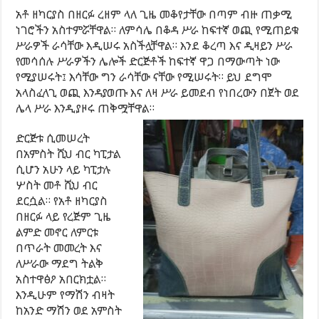
አቶ ዘካርያስ በዘርፉ ረዘም ላለ ጊዜ መቆየታቸው በጣም ብዙ ጠቃሚ
ነገሮችን አስተምሯቸዋል። ለምሳሌ በቆዳ ሥራ ከፍተኛ ወጪ የሚጠይቁ
ሥራዎች ራሳቸው እዲሠሩ አስችሏቸዋል። እንደ ቆረጣ እና ዲዛይን ሥራ
የመሳሰሉ ሥራዎችን ሌሎች ድርጅቶች ከፍተኛ ዋጋ በማውጣት ነው
የሚያሠሩት፤ እሳቸው ግን ራሳቸው ናቸው የሚሠሩት። ይህ ደግሞ
አላስፈላጊ ወጪ እንዳያወጡ እና ለዛ ሥራ ይመደብ የነበረውን በጀት ወደ
ሌላ ሥራ እንዲያዞሩ ጠቅሟቸዋል።
ድርጅቱ ሲመሠረት
በአምስት ሺህ ብር ካፒታል
ሲሆን አሁን ላይ ካፒታሉ
ሦስት መቶ ሺህ ብር
ደርሷል። የአቶ ዘካርያስ
በዘርፉ ላይ የረጅም ጊዜ
ልምድ መኖር ለምርቱ
በጥራት መመረት እና
ለሥራው ማደግ ትልቅ
አስተዋፅዖ አበርክቷል።
እንዲሁም የማሽን ብዛት
ከአንድ ማሽን ወደ አምስት