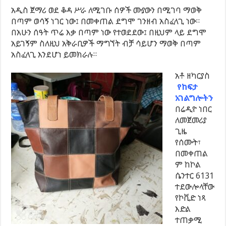
አዲስ ጀማሪ ወደ ቆዳ ሥራ ለሚገቡ ሰዎች ሙያውን በሚገባ ማወቅ
በጣም ወሳኝ ነገር ነው፤ በመቀጠል ደግሞ ገንዘብ አስፈላጊ ነው።
በአሁን ሰዓት ጥሬ እቃ በጣም ነው የተወደደው፤ በዚህም ላይ ደግሞ
አይገኝም ስለዚህ አቅራቢዎች ማግኘት ብቻ ሳይሆን ማወቅ በጣም
አስፈላጊ እንደሆነ ይመክራሉ።
አቶ ዘካርያስ
የከፍታ
አገልግሎትን
በሬዲዮ ነበር
ለመጀመሪያ
ጊዜ
የሰሙት፣
በመቀጠል
ም ከኮል
ሴንተር 6131
ተደውሎላቸው
የኮቪድ ነጻ
እድል
ተጠቃሚ