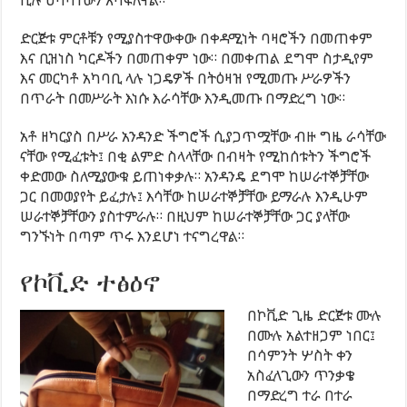
ሲሉ ሀሳባቸውን አካፍለዋል።
ድርጅቱ ምርቶቹን የሚያስተዋውቀው በቀዳሚነት ባዛሮችን በመጠቀም
እና ቢዝነስ ካርዶችን በመጠቀም ነው። በመቀጠል ደግሞ ስታዲየም
እና መርካቶ አካባቢ ላሉ ነጋዴዎች በትዕዛዝ የሚመጡ ሥራዎችን
በጥራት በመሥራት እነሱ እራሳቸው እንዲመጡ በማድረግ ነው።
አቶ ዘካርያስ በሥራ አንዳንድ ችግሮች ሲያጋጥሟቸው ብዙ ግዜ ራሳቸው
ናቸው የሚፈቱት፤ በቂ ልምድ ስላላቸው በብዛት የሚከሰቱትን ችግሮች
ቀድመው ስለሚያውቁ ይጠነቀቃሉ። አንዳንዴ ደግሞ ከሠራተኞቻቸው
ጋር በመወያየት ይፈታሉ፤ እሳቸው ከሠራተኞቻቸው ይማራሉ እንዲሁም
ሠራተኞቻቸውን ያስተምራሉ። በዚህም ከሠራተኞቻቸው ጋር ያላቸው
ግንኙነት በጣም ጥሩ እንደሆነ ተናግረዋል።
የኮቪድ ተፅዕኖ
በኮቪድ ጊዜ ድርጅቱ ሙሉ
በሙሉ አልተዘጋም ነበር፤
በሳምንት ሦስት ቀን
አስፈላጊውን ጥንቃቄ
በማድረግ ተራ በተራ