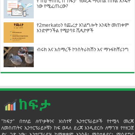
የገበያ ትስስር በ”ከፍታ” የመረጃ ማዕከል በኩል እንዴት
ነው የሚፈጠረው?
የ2merkatoን የጨረታ አገልግሎት እንዴት መጠቀም
እንድምንችል የሚያሳዩ ቪዲዮዎች
ብሩክ እና አስማረች ኮንስትራክሽን እና ማኑፋክቸሪንግ
"ከፍታ" በተለይ ለጥቃቅንና አነስተኛ ኢንተርፕራይዞች የተሟላ መረጃ
ለመስጠትና ኢንተርፕራይዞቹን ከፍ ወዳለ ደረጃ እንዲደርሱ ለማገዝ የተዘጋጀ
ድረ ገጽ ነው። ኢንተርፕራይዝ ከማቋቋም አንስቶ፣ ማስተዳደር፣ ማሳደግና