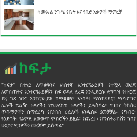
ሳሙኤል ንጉሤ የቤት እና የቢሮ እቃዎች ማምረቻ
"ከፍታ" በተለይ ለጥቃቅንና አነስተኛ ኢንተርፕራይዞች የተሟላ መረጃ
ለመስጠትና ኢንተርፕራይዞቹን ከፍ ወዳለ ደረጃ እንዲደርሱ ለማገዝ የተዘጋጀ
ድረ ገጽ ነው። ኢንተርፕራይዝ ከማቋቋም አንስቶ፣ ማስተዳደር፣ ማሳደግና
ሌሎች ተያያዥ ጉዳዮችን የተመለከቱ ጉዳዮችን ይዳስሳል። የገበያ ትስስር
ጥቆማዎችን በማድረግ የቢዝነስ ዕድሎች እንዲሰፉ ያመቻቻል። የግብር፣
የዕድገት፣ የልምድ ልውውጥ ምክሮችን ይዟል። የጨረታ፣ የኮንስትራክሽን ገበያ
ሁኔታና ዋጋዎችን መረጃም ይሰጣል።