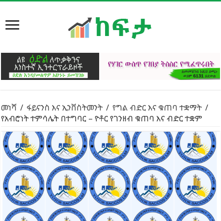
መነሻ
/
ፋይናንስ እና ኢንቨስትመንት
/
የግል ብድር እና ቁጠባ ተቋማት
/
የአብሮነት ተምሳሌት በተግባር – ዮቶር የገንዘብ ቁጠባ እና ብድር ተቋም