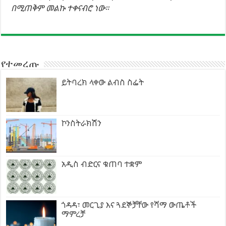
በሚጠቅም መልኩ ተቀናብሮ ነው።
የተመረጡ
ይትባረክ ላቀው ልብስ ስፌት
ኮንስትራክሽን
አዲስ ብድርና ቁጠባ ተቋም
ጎዳዳ፣ መርጊያ እና ጓደኞቻቸው የሻማ ውጤቶች
ማምረቻ