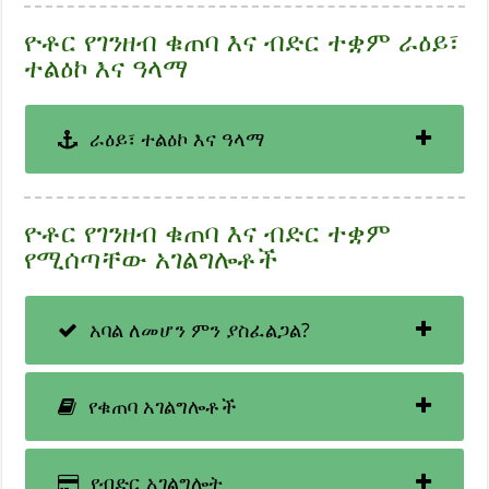
ዮቶር የገንዘብ ቁጠባ እና ብድር ተቋም ራዕይ፣
ተልዕኮ እና ዓላማ
ራዕይ፣ ተልዕኮ እና ዓላማ
ዮቶር የገንዘብ ቁጠባ እና ብድር ተቋም
የሚሰጣቸው አገልግሎቶች
አባል ለመሆን ምን ያስፈልጋል?
የቁጠባ አገልግሎቶች
የብድር አገልግሎት