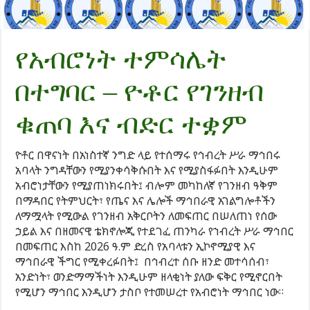
የአብሮነት ተምሳሌት
በተግባር – ዮቶር የገንዘብ
ቁጠባ እና ብድር ተቋም
ዮቶር በዋናነት በአነስተኛ ንግድ ላይ የተሰማሩ የኅብረት ሥራ ማኅበሩ
አባላት ንግዳቸውን የሚያንቀሳቅሱበት እና የሚያስፋፉበት እንዲሁም
አብሮነታቸውን የሚያጠነክሩበት፤ ብሎም መካከለኛ የገንዘብ ዓቅም
በማዳበር የትምህርት፣ የጤና እና ሌሎች ማኅበራዊ አገልግሎቶችን
ለማሟላት የሚውል የገንዘብ አቅርቦትን ለመፍጠር በሠለጠነ የሰው
ኃይል እና በዘመናዊ ቴክኖሎጂ የተደገፈ ጠንካራ የኀብረት ሥራ ማኅበር
በመፍጠር እስከ 2026 ዓ.ም ድረስ የአባላቱን ኢኮኖሚያዊ እና
ማኅበራዊ ችግር የሚቀረፉበት፤ በኅብረተ ሰቡ ዘንድ መተሳሰብ፣
አንድነት፣ ወንድማማችነት እንዲሁም ዘላቂነት ያለው ፍቅር የሚኖርበት
የሚሆን ማኅበር እንዲሆን ታስቦ የተመሠረተ የአብሮነት ማኅበር ነው።