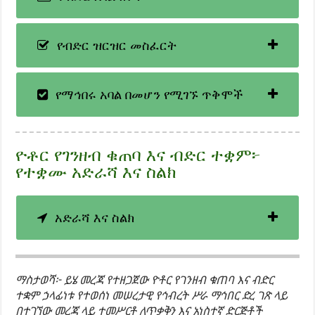
የብድር ዝርዝር መስፈርት
የማኅበሩ አባል በመሆን የሚገኙ ጥቅሞች
ዮቶር የገንዘብ ቁጠባ እና ብድር ተቋም፦
የተቋሙ አድራሻ እና ስልክ
አድራሻ እና ስልክ
ማስታወሻ፦ ይሄ መረጃ የተዘጋጀው ዮቶር የገንዘብ ቁጠባ እና ብድር
ተቋም ኃላፊነቱ የተወሰነ መሠረታዊ የኅብረት ሥራ ማኅበር ድረ ገጽ ላይ
በተገኘው መረጃ ላይ ተመሥርቶ ለጥቃቅን እና አነስተኛ ድርጅቶች