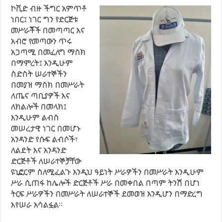
ኮቪድ ብዙ ችግር አምጥቶ
ነበር፤ ነገር ግን የድርጅቱ
መሥራቾች በመጣጣር እና
አብሮ የመጣውን ጥሩ
አጋጣሚ በመፈለግ ማስክ
በማምረት፤ እንዲሁም
ስድስት ሠራተኞችን
በመያዝ ማስክ በመሥራት
ለጤና ጣቢያዎች እና
ለክልሎች በመላክ፤
እንዲሁም ልብስ
መሠረታዊ ነገር በመሆኑ
አንዳንድ የሱፍ ልብሶች፣
ለልደት እና አንዳንድ
ድርጅቶች ለሠራተኞቻቸው
ዩኒፎርም ስለሚፈልጉ እንዲህ ዓይነት ሥራዎችን በመሥራት እንዲሁም
ሥራ ሲጠፋ ከሌሎች ድርጅቶች ሥራ በመቀበል በጣም ትንሽ በሆነ
ትርፍ ሥራዎችን በመሥራት ለሠራተኞች ደመወዝ እንዲሆን በማድረግ
እየሠራ አሳልፏል።