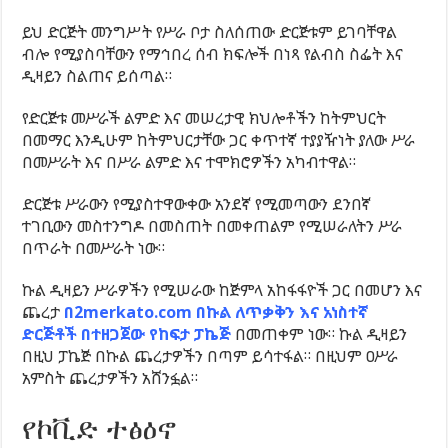
ይህ ድርጅት መንግሥት የሥራ ቦታ ስለሰጠው ድርጅቱም ይገባቸዋል
ብሎ የሚያስባቸውን የማኅበረ ሰብ ክፍሎች በነጻ የልብስ ስፌት እና
ዲዛይን ስልጠና ይሰጣል።
የድርጅቱ መሥራች ልምድ እና መሠረታዊ ክህሎቶችን ከትምህርት
በመማር እንዲሁም ከትምህርታቸው ጋር ቀጥተኛ ተያያዥነት ያለው ሥራ
በመሥራት እና በሥራ ልምድ እና ተሞክሮዎችን አካብተዋል።
ድርጅቱ ሥራውን የሚያስተዋውቀው አንደኛ የሚመጣውን ደንበኛ
ተገቢውን መስተንግዶ በመስጠት በመቀጠልም የሚሠራለትን ሥራ
በጥራት በመሥራት ነው።
ኩል ዲዛይን ሥራዎችን የሚሠራው ከጅምላ አከፋፋዮች ጋር በመሆን እና
ጨረታ
በ2merkato.com በኩል ለጥቃቅን እና አነስተኛ
ድርጅቶች በተዘጋጀው የከፍታ ፓኬጅ
በመጠቀም ነው። ኩል ዲዛይን
በዚህ ፓኬጅ በኩል ጨረታዎችን በጣም ይሳተፋል። በዚህም ዐሥራ
አምስት ጨረታዎችን አሸንፏል።
የኮቪድ ተፅዕኖ