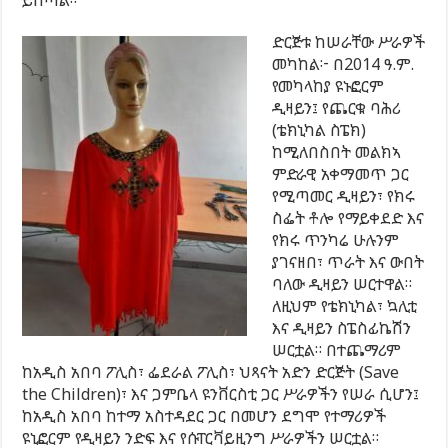
ይሰጣል።
ድርጅቱ ከሠራቸው ሥራዎች
መካከል፦ በ2014 ዓ.ም.
የመካላከያ ዩኑፎርም
ዲዛይን፤ የጨርቁ ባሕሪ
(ቴክኒካል ስፔክ)
ከሚለበስበት መልክኣ
ምድራዊ አቀማመጥ ጋር
የሚጣመር ዲዛይን፣ የክሩ
ስፌት ቶሎ የማይቀደድ እና
የክሩ ጥንካሬ ሁሉንም
ያገናዘበ፣ ጥራት እና ውበት
ባለው ዲዛይን ሠርተዋል።
ለዚህም የቴክኒካል፣ ኳሊቲ
እና ዲዛይን ስፔስፊኬሽን
ሠርቷል። በተጨማሪም
ከአዲስ አበባ ፖሊስ፣ ፌደራል ፖሊስ፣ ህጻናት አድን ድርጅት (Save
the Children)፣ እና ጋምቤላ ዩንቨርስቲ ጋር ሥራዎችን የሠራ ሲሆን፤
ከአዲስ አበባ ከተማ አስተዳደር ጋር በመሆን ደግሞ የተማሪዎች
ዩኒፎርም የዲዛይን ንድፍ እና የሱፐርቫይዚንግ ሥራዎችን ሠርቷል።