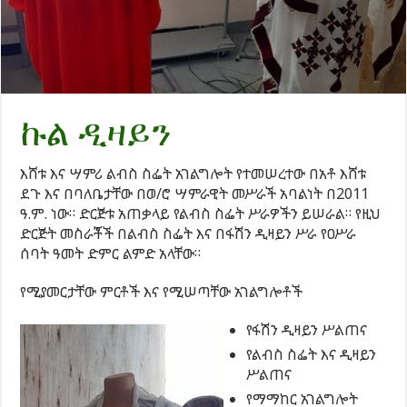
ኩል ዲዛይን
እሸቱ እና ሣምሪ ልብስ ስፌት አገልግሎት የተመሠረተው በአቶ እሸቱ
ደጉ እና በባለቤታቸው በወ/ሮ ሣምራዊት መሥራች አባልነት በ2011
ዓ.ም. ነው። ድርጅቱ አጠቃላይ የልብስ ስፌት ሥራዎችን ይሠራል። የዚህ
ድርጅት መስራቾች በልብስ ስፌት እና በፋሽን ዲዛይን ሥራ የዐሥራ
ሰባት ዓመት ድምር ልምድ አላቸው።
የሚያመርታቸው ምርቶች እና የሚሠጣቸው አገልግሎቶች
የፋሽን ዲዛይን ሥልጠና
የልብስ ስፌት እና ዲዛይን
ሥልጠና
የማማከር አገልግሎት