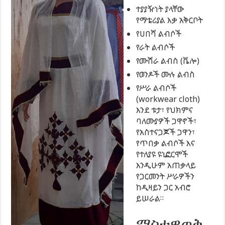
ተያያዥነት ያላቸው
የማቴሪያል እቃ አቅርቦት
የሀበሻ ልብሶች
የራት ልብሶች
የሙሽራ ልብስ (ቬሎ)
የወንዶች ሙሉ ልብስ
የሥራ ልብሶች
(workwear cloth)
እንደ ቱታ፣ የህክምና
ባለሙያዎች ጋዋኖች፣
የአስተናጋጆች ጋዋን፣
የጥበቃ ልብሶች እና
የተለያዩ ዩኒፎርሞች
እንዲሁም አጠቃላይ
የጋርመንት ሥራዎችን
ከዲዛይን ጋር አብሮ
ይሠራል።
ማስተዋወቅ