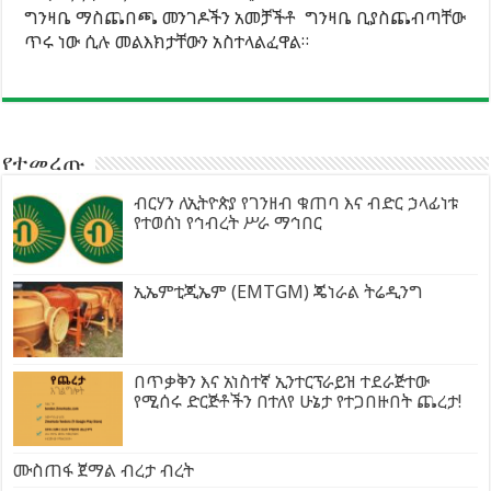
ግንዛቤ ማስጨበጫ መንገዶችን አመቻችቶ ግንዛቤ ቢያስጨብጣቸው
ጥሩ ነው ሲሉ መልእክታቸውን አስተላልፈዋል።
የተመረጡ
ብርሃን ለኢትዮጵያ የገንዘብ ቁጠባ እና ብድር ኃላፊነቱ
የተወሰነ የኅብረት ሥራ ማኅበር
ኢኤምቲጂኤም (EMTGM) ጄነራል ትሬዲንግ
በጥቃቅን እና አነስተኛ ኢንተርፕራይዝ ተደራጅተው
የሚሰሩ ድርጅቶችን በተለየ ሁኔታ የተጋበዙበት ጨረታ!
ሙስጠፋ ጀማል ብረታ ብረት