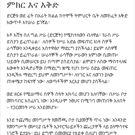
ምክር እና እቅድ
ድርጅቱ ወደ ፊት በአራት ክልል ከተሞች ትምህርት ቤት ለመክፈት እቅድ
አውጥቶ እየሠራ ይገኛል።
አቶ እሸቱ ስለ ግል ሥራ (ድርጅት) የሚከተለውን ብለዋል። የራስ ሥራ
ደስታን ይፈጥራል። ለሰዎች የሥራ እድል መፍጠር እነዛ ሰዎች
ራሳቸውን እንዲቀይሩ አስተዋፅዖ ማድረግ ያስችላል፤ ይሄም ለሰዎቹ
ደስታን ይፈጥራል። ሠራተኞች ራሳቸው ሥራውን አምነው ሲመጡ፣
ህይወት ሲመሠርቱ ይህ በጣም ያስደስታል። ልምድን ለሰው ማስተላለፍ
እውቀት እንዲኖራቸው በማድረግ ቋሚ የሆነ የሥራ ዕድል መፍጠር
እንዲችሉ ማድረግ ይህም ለመንግሥት፣ ለሃገር እና ለወገን ያለው
ጠቀሜታ ከፍተኛ ነው። ለወጣቶችም አርአያ መሆን ያስችላል።
ወደ ዘርፉ የሚሠማሩ ሰዎች ሰዓት አክባሪ መሆን አለባቸው። በሥራ ቦታ
መከባበር አስፈላጊ ነው። እንዲሁም ንፅህና በሚገባ መጠበቅ አለበት
– የጋርመንት ሥራ እንደመሆኑ።
እንደ ተጨማሪ መንግሥት የመሸጫ ቦታ ቢያመቻች ጥሩ ነው። አንዳንድ
የመንግሥት መሥሪያ ቤቶች ኢንተርፕራይዞችን ጨረታዎች ላይ ያለማሳተፍ
ነገሮች ይታያሉ። ይህ ደግሞ በመመርያ የጸደቀ ስለሆነ መንግሥት