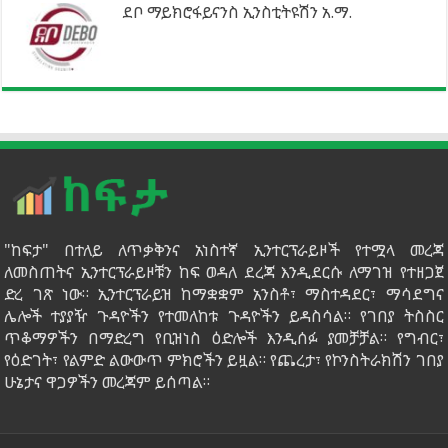
ደቦ ማይክሮፋይናንስ ኢንስቲትዩሽን አ.ማ.
"ከፍታ" በተለይ ለጥቃቅንና አነስተኛ ኢንተርፕራይዞች የተሟላ መረጃ
ለመስጠትና ኢንተርፕራይዞቹን ከፍ ወዳለ ደረጃ እንዲደርሱ ለማገዝ የተዘጋጀ
ድረ ገጽ ነው። ኢንተርፕራይዝ ከማቋቋም አንስቶ፣ ማስተዳደር፣ ማሳደግና
ሌሎች ተያያዥ ጉዳዮችን የተመለከቱ ጉዳዮችን ይዳስሳል። የገበያ ትስስር
ጥቆማዎችን በማድረግ የቢዝነስ ዕድሎች እንዲሰፉ ያመቻቻል። የግብር፣
የዕድገት፣ የልምድ ልውውጥ ምክሮችን ይዟል። የጨረታ፣ የኮንስትራክሽን ገበያ
ሁኔታና ዋጋዎችን መረጃም ይሰጣል።