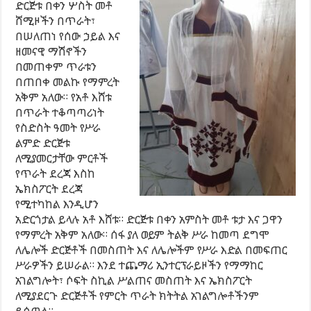
ድርጅቱ በቀን ሦስት መቶ
ሸሚዞችን በጥራት፣
በሠለጠነ የሰው ኃይል እና
ዘመናዊ ማሽኖችን
በመጠቀም ጥራቱን
በጠበቀ መልኩ የማምረት
አቅም አለው። የአቶ እሸቱ
በጥራት ተቆጣጣሪነት
የስድስት ዓመት የሥራ
ልምድ ድርጅቱ
ለሚያመርታቸው ምርቶች
የጥራት ደረጃ እስከ
ኤክስፖርት ደረጃ
የሚተካከል እንዲሆን
አድርጎታል ይላሉ አቶ እሸቱ። ድርጅቱ በቀን አምስት መቶ ቱታ እና ጋዋን
የማምረት አቅም አለው። ሰፋ ያለ ወይም ትልቅ ሥራ ከመጣ ደግሞ
ለሌሎች ድርጅቶች በመስጠት እና ለሌሎችም የሥራ እድል በመፍጠር
ሥራዎችን ይሠራል። እንደ ተጨማሪ ኢንተርፕራይዞችን የማማከር
አገልግሎት፣ ሶፍት ስኪል ሥልጠና መስጠት እና ኤክስፖርት
ለሚያደርጉ ድርጅቶች የምርት ጥራት ክትትል አገልግሎቶችንም