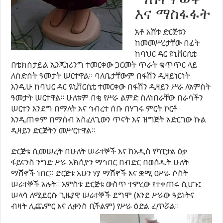
እና ማስፋፋት
አቶ እሸቱ ድርጅቱን
ከመመሥረታቸው በፊት
ከባህር ዳር ዩኒቨርሲቲ
በቴክስታይል ኢንጂነሪንግ ተመርቀው ጋርመት ጥራት ቁጥጥር ላይ
ለስድስት ዓመታት ሠርተዋል። ባለቤታቸውም በፋሽን ዲዛይነርነት
እንዲሁ ከባህር ዳር ዩኒቨርሲቲ ተመርቀው በፋሽን ዲዛይን ሥራ ለአምስት
ዓመታት ሠርተዋል። ሁለቱም በቂ የሥራ ልምድ ስለነበራቸው በራሳችን
ሠርተን እንደግ በማለት እና ኅብረተ ሰቡ በሃገሩ ምርት ኮርቶ
እንዲጠቀም በማሰብ አስፈላጊውን ጥናት እና ዝግጅት አድርገው ኩል
ዲዛይን ድርጅትን መሥርተዋል።
ድርጅቱ ሲመሠረት በሁለት ሠራተኞች እና ከአዲስ የካፒታል ዕቃ
ፋይናንስ ንግድ ሥራ አክሲዮን ማኅበር በብድር በወሰዱት ሁለት
ማሽኖች ነበር። ድርጅቱ አሁን ሃያ ማሽኖች እና ቋሚ ዐሥራ ሶስት
ሠራተኞች አሉት። አምስቱ ድርጅቱ ውስጥ ተምረው የተቀጠሩ ሲሆኑ፤
ሠላሳ ለሚደርሱ ጊዜያዊ ሠራተኞች ደግሞ (እንደ ሥራው ዓይነትና
ብዛት ሊጨምር እና ሊቀንስ ቢችልም) የሥራ ዕድል ፈጥሯል።