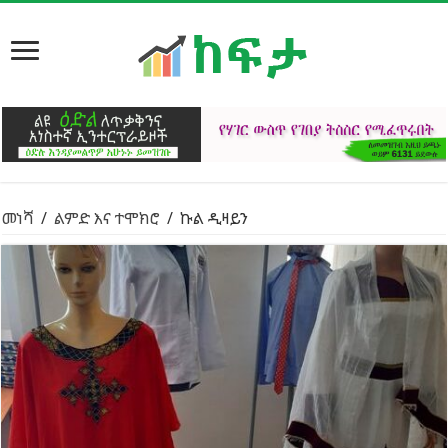
መነሻ
/
ልምድ እና ተሞክሮ
/
ኩል ዲዛይን