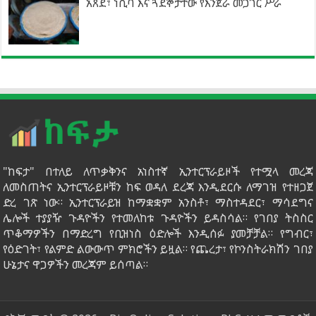
አጸደ፣ ነሲባ እና ጓደኞቻቸው የእንጀራ መጋገር ሥራ
"ከፍታ" በተለይ ለጥቃቅንና አነስተኛ ኢንተርፕራይዞች የተሟላ መረጃ
ለመስጠትና ኢንተርፕራይዞቹን ከፍ ወዳለ ደረጃ እንዲደርሱ ለማገዝ የተዘጋጀ
ድረ ገጽ ነው። ኢንተርፕራይዝ ከማቋቋም አንስቶ፣ ማስተዳደር፣ ማሳደግና
ሌሎች ተያያዥ ጉዳዮችን የተመለከቱ ጉዳዮችን ይዳስሳል። የገበያ ትስስር
ጥቆማዎችን በማድረግ የቢዝነስ ዕድሎች እንዲሰፉ ያመቻቻል። የግብር፣
የዕድገት፣ የልምድ ልውውጥ ምክሮችን ይዟል። የጨረታ፣ የኮንስትራክሽን ገበያ
ሁኔታና ዋጋዎችን መረጃም ይሰጣል።