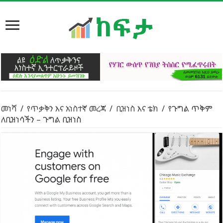
መነሻ
/
የጥቃቅን እና አነስተኛ መረጃ
/
ቢዝነስ እና ቴክ
/
የጉግል ጥቅም
ለቢዝነሳችን – ጉግል ቢዝነስ