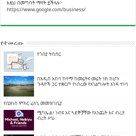
እዚህ በመግባት ማየት ይችላሉ፦
https://www.google.com/business/
የተመረጡ
የገበያ ትስስር
በአዲስ አበባ ከተማ ከመሬትና መሬት ነክ ከሆኑ
ጉዳዮች ጋር ተቋርጦ የነበረው የአገልግሎት እገዳ ተነሳ
የቢዝነስ ምክር ፈላጊ መመዝገቢያ
ሚካኤል፣ ነብዩ እና ጓደኞቻቸው የእንጨት እና ብረታ
ብረት ሥራ