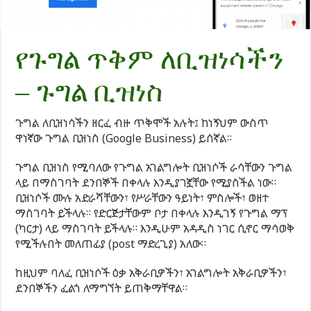
የጉግል ጥቅም ለቢዝነሳችን
– ጉግል ቢዝነስ
ጉግል ለቢዝነሳችን ዘርፈ ብዙ ጥቅሞች አሉት፤ ከነኝህም ውስጥ
ዋነኛው ጉግል ቢዝነስ (Google Business) ይሰኛል።
ጉግል ቢዝነስ የሚባለው የጉግል አገልግሎት ቢዝነሶች ራሳቸውን ጉግል
ላይ በማስገባት ደንበኞች በቀላሉ እንዲያገኟቸው የሚያስችል ነው።
ቢዝነሶች ሙሉ አድራሻቸውን፣ የሥራቸውን ዓይነት፣ ምስሎች፣ ወዘተ
ማስገባት ይችላሉ። የድርጅታቸውም ቦታ በቀላሉ እንዲገኝ የጉግል ማፕ
(ካርታ) ላይ ማስገባት ይችላሉ። እንዲሁም አዳዲስ ነገር ሲኖር ማሳወቅ
የሚችሉበት መለጠፊያ (post ማድረጊያ) አለው።
ከዚህም ባለፈ ቢዝነሶች ዕቃ አቅራቢዎችን፣ አገልግሎት አቅራቢዎችን፣
ደንበኞችን ፈልጎ ለማግኘት ይጠቅማቸዋል።