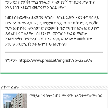
የመሥሪያ ቦታዎችን የሚያስተዳድሩ ባለሙያዎች ተገቢውን ሥልጠና
እንዲያገኙ እያደረገ መሆኑንም አስረድተዋል።
ከዚህ በተጨማሪ፣ ደረጃውን የጠበቀ የሰነድ አያያዝ ዘዴን ተግባር ላይ
በማዋል ከሥራ ፈጠራ ጋር በተያያዘ የሚያጋጥሙ ከሰነድ ጋር ተያያዥ
የሆኑ እንከኖችን ለማስወገድ የሚመሩት ቢሮ ተፍ ተፍ እያለ እንደሆነም
ዳይሬክተሩ ገልጸዋል። በተያያዘም፣ መንግስት የአንድ ማዕከል
አገልግሎትን በማቅረብ ፈጣን እና አርኪ አገልግሎት ለመስጠት
እየሠራ እንደሚገኝ አቶ አብዮት አብራርተዋል።
ምንጭ፡- https://www.press.et/english/?p=22297#
የተመረጡ
ሞዛይክ ኮንስትራክሽን ሥራዎች ኃላ/የተ/የግ/ማኅበር