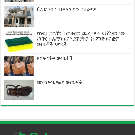
ሰኢድ ሃሰን ጠቅላላ ሥራ ተቋራጭ
የከፍታ ፓኬጅን ተጠቀመን ጨረታዎች እያሸነፍን ነው –
አንዋር ሱሌማን እና ጓደኞቻቸው የስፖንጅ እና ፎም
ውጤቶች አምራች
አሰፋ የቆዳ ውጤቶች
መንግሥቱ የቆዳ ውጤቶች