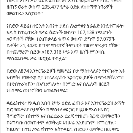
የአዲስ አበባ ሥራ ዕድል ፈጠራ እና ኢንተርፕራይዝ ልማት ቢሮ ባለፉት
ዘጠኝ ወራት ውስጥ 205,477 የሥራ ዕድል ለከተማዋ ነዋሪዎች
መፍጠሩን አስታወቀ።
የቢሮው ዳይሬክተር አቶ አብዮት ታደሰ ለኢትዮጵያ ሄራልድ እንደተናገሩት፣
አዲስ ከተፈጠሩት የሥራ ዕድሎች ውስጥ 167,138 የሚሆኑት
ለወጣቶች ናቸው። ከአጠቃላይ ቁጥሩ ውስጥ ደግሞ 97,079ኙ
ሴቶች፣ 21,342ቱ ደግሞ የከፍተኛ ትምህርት ተቋም ምሩቃን ናቸው።
በተጨማሪም ቢሮው ለ187,316 ሥራ አጥ ዜጎች የግንዛቤ
ማስጨበጫ ሥራ ሠርቷል ተብሏል።
ቢሮው ለ874 ኢንትርፕራይዞች የመሥሪያ ቦታ ማስተላለፉን የተናገሩት አቶ
አብዮት፣ የመሥሪያ ቦታ የተላለፈላቸው ኢንተርፕራይዞች በማኑፋክቸሪንግ፣
በኮንስትራክሽን፣ በአግልግሎት፣ በንግድ እና በሌሎች ዘርፎች
የተሰማሩ መሆናቸውን አመልክተዋል።
ዳይሬክተሩ፣ የአዲስ አበባ የሥራ ዕድል ፈጠራ እና ኢንተርፕራይዝ ልማት
ቢሮ የመሥሪያ ቦታዎችን ከማስተላለፍ ጋር የተያያዙ የአስተዳደር
ችግሮችን፣ በከተማ እና በፌደራል ደረጃ የተዘረጉ ሕጋዊ መዋቅሮችን
በአግባቡ በመጠቀም ለመቅረፍ እየሠራ እንደሆነም ተናግረዋል።
ከዚህም በተጨማሪ የከተማ አስተዳደሩ የቢሮውን መዋቅር በመቀየር