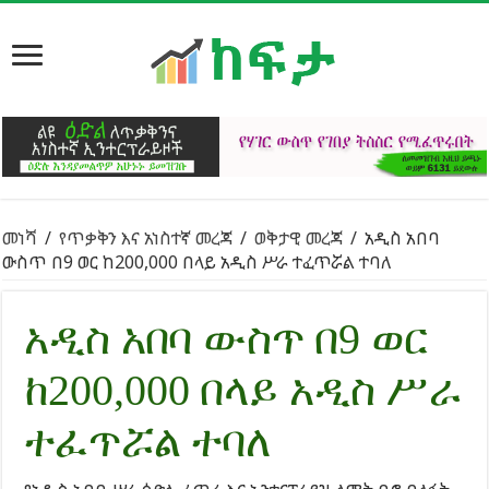
መነሻ
/
የጥቃቅን እና አነስተኛ መረጃ
/
ወቅታዊ መረጃ
/
አዲስ አበባ
ውስጥ በ9 ወር ከ200,000 በላይ አዲስ ሥራ ተፈጥሯል ተባለ
አዲስ አበባ ውስጥ በ9 ወር
ከ200,000 በላይ አዲስ ሥራ
ተፈጥሯል ተባለ