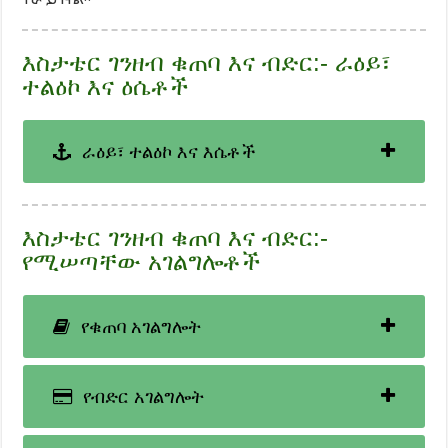
እስታቴር ገንዘብ ቁጠባ እና ብድር:- ራዕይ፣
ተልዕኮ እና ዕሴቶች
ራዕይ፣ ተልዕኮ እና እሴቶች
እስታቴር ገንዘብ ቁጠባ እና ብድር:-
የሚሠጣቸው አገልግሎቶች
የቁጠባ አገልግሎት
የብድር አገልግሎት