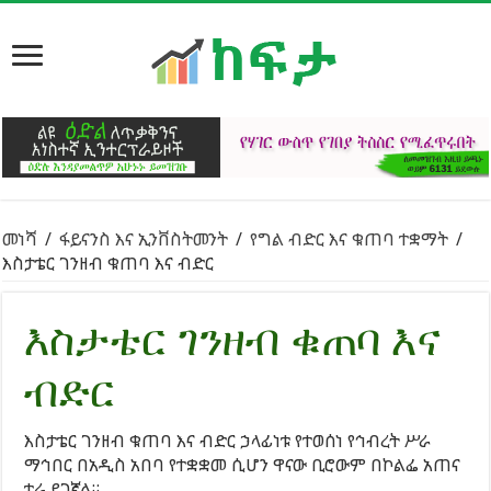
መነሻ
/
ፋይናንስ እና ኢንቨስትመንት
/
የግል ብድር እና ቁጠባ ተቋማት
/
እስታቴር ገንዘብ ቁጠባ እና ብድር
እስታቴር ገንዘብ ቁጠባ እና
ብድር
እስታቴር ገንዘብ ቁጠባ እና ብድር ኃላፊነቱ የተወሰነ የኅብረት ሥራ
ማኅበር በአዲስ አበባ የተቋቋመ ሲሆን ዋናው ቢሮውም በኮልፌ አጠና
ተራ ይገኛል።