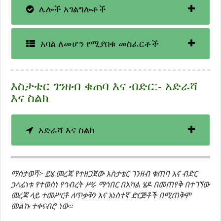
ሌሎች አገልግሎቶች
አባል ለመሆን የሚያበቁ መስፈርቶች
እስታቴር ገንዘብ ቁጠባ እና ብድር:- አድራሻ
እና ስልክ
አድራሻ እና ስልክ
ማስታወሻ፦ ይሄ መረጃ የተዘጋጀው እስታቴር ገንዘብ ቁጠባ እና ብድር
ኃላፊነቱ የተወሰነ የኅብረት ሥራ ማኅበር በአካል ሄዶ በመጠየቅ በተገኘው
መረጃ ላይ ተመሥርቶ ለጥቃቅን እና አነስተኛ ድርጅቶች በሚጠቅም
መልኩ ተቀናብሮ ነው።