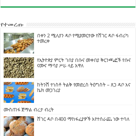
የተመረጡ
በቀን 2 ሚሊየን ዳቦ የሚያመርተው የሸገር ዳቦ ፋብሪካ
ተመረቀ
የኢትዮጵያ ምርት ገበያ በቡና መቀበያ ቅርንጫፎች የቡና
ናሙና ማሳያ ሥራ ላይ አዋለ
ከትንሽ ተነስቶ ትልቅ የመድረስ ትዕግስት – ጸጋ ዳቦ እና
ኬክ መጋገሪያ
ሙስጠፋ ጀማል ብረታ ብረት
ሸገር ዳቦ በ400 ማከፋፈያዎች እየተሰራጨ ነው ተባለ