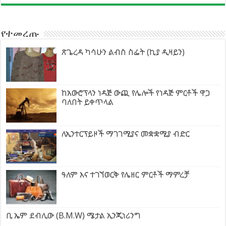
የተመረጡ
ጽጌረዳ ካሳሁን ልብስ ስፌት (ኪያ ዲዛይን)
ከአውሮፕላን ነዳጅ ውጪ የሌሎች የነዳጅ ምርቶች ዋጋ
ባለበት ይቀጥላል
ለኢንተርፕይዞች ማገገሚያና መቋቋሚያ ብድር
ዓለም እና ተገኘወርቅ የሌዘር ምርቶች ማምረቻ
ቢ ኤም ደብሊው (B.M.W) ሜታል ኢንጂነሪንግ