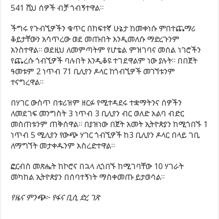
541 ሺህ ሰዎች ብቻ ጎብኝተዋል።
ችግሩ የጉብኚዎችን ቁጥር በከፍተኛ ሁኔታ ከመቀነሱ ምበተጨማሪ
ቆይታቸውን አሳጥረው ወደ መጡበት እንዲመለሱ ማድረጉንም
አንስተዋል። ወደዚህ ለመምጣትም የሆቴል ምዝገባና መሰል ነገሮችን
የጨረሱ ጎብኚዎች ባሉበት እንዲቆዩ ተገደዋልም ነው ያሉት። በበጀት
ዓመቱም 2 ነጥብ 71 ቢሊየን ዶላር ከጎብኚዎች መገኘቱንም
ተናግረዋል።
በሃገር ውስጥ በቱሪዝም ዘርፉ የሚተዳደሩ ተቋማትንና ሰዎችን
ለመደገፍ መንግስት 3 ነጥብ 3 ቢሊየን ብር ወለድ አልባ ብድር
መስጠቱንም ጠቅሰዋል። በያዝነው በጀት አመት ኢትዮጵያን ከሚጎበኙ 1
ነጥብ 5 ሚሊየን የውጭ ሃገር ጎብኚዎች ከ3 ቢሊየን ዶላር በላይ ገቢ
ለማግኘት መታቀዱንም አስረድተዋል።
ፎርብስ መጽሔት ከኮሮና በኋላ ሊጎበኙ ከሚገባቸው 10 ሃገራት
መካከል ኢትዮጵያን በሰባተኝነት ማስቀመጡ ይታወሳል።
የዜና ምንጭ፦ የፋና ቢሲ ድረ ገጽ