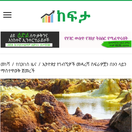
መነሻ
/
የቢዝነስ ዜና
/
ኢትዮጵያ የጎብኚዎች መዳረሻ ስፍራዎቿን በኦን ላይን
ማስተዋወቅ ጀመረች