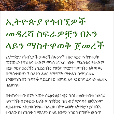
ኢትዮጵያ የጎብኚዎች
መዳረሻ ስፍራዎቿን በኦን
ላይን ማስተዋወቅ ጀመረች
የኢትዮጵያን የጎብኚዎች መዳረሻ ስፍራዎች በኦን ላይን ማስተዋወቅ
መጀመሩን የባህልና ቱሪዝም ሚኒስቴር አስታወቀ። ሚኒስቴሩ የቱሪዝም
ዘርፉ ኮሮና ወረርሽኝ ያሳደረበትን ተጽዕኖ የሚያገግምበትን አቅጣጫ
በማስቀመጥ 3 በሊዮን ዶላር ለማግኘት ማቀዱን በሚኒስቴሩ
የኮሙዩኒኬሽን ጉዳዮች ዳይሬክተር ተወካይ አቶ እንደገና ደሳለኝ ለኢዜአ
ገልጸዋል።
በተጠናቀቀው በጀት አመት በኢትዮጵያ ኮሮና ባስከተለው ቀውስ ከዘርፉ
ለማግኘት ከታቀደው ሁለት ሦስተኛውን ገቢ ብቻ ማሳካት መቻሉንም
ዳይሬክተሩ አስታውሰዋል። ባለፈው በጀት አመት ኢትዮጵያን ይጎበኛሉ
ተብለው ከተጠበቁ 1 ሚሊየን በላይ የውጭ ሃገር ጎብኚዎች ውስጥ