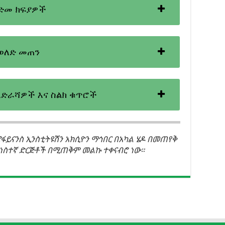
ድመ ክፍያዎች
ወለድ መጠን
አድራሻዎች እና ስልክ ቁጥሮች
ፋይናንስ ኢንስቲትዩሽን አክሲዮን ማኅበር በአካል ሄዶ በመጠየቅ
አነስተኛ ድርጅቶች በሚጠቅም መልኩ ተቀናብሮ ነው።