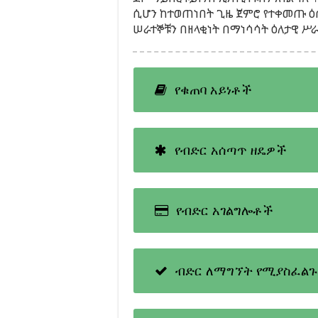
ሲሆን ከተወጠነበት ጊዜ ጀምሮ የተቀመጡ 
ሠራተኞቹን በዘላቂነት በማነሳሳት ዕለታዊ ሥራ
የቁጠባ አይነቶች
የብድር አሰጣጥ ዘዴዎች
የብድር አገልግሎቶች
ብድር ለማግኘት የሚያስፈል