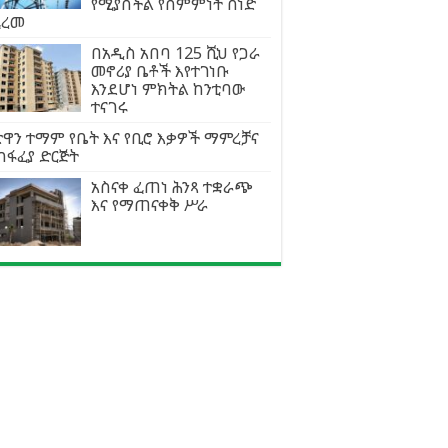
የሚያስችል የስምምነት ሰነድ
ፈረመ
በአዲስ አበባ 125 ሺህ የጋራ
መኖሪያ ቤቶች እየተገነቡ
እንደሆነ ምክትል ከንቲባው
ተናገሩ
ዋን ተማም የቤት እና የቢሮ እቃዎች ማምረቻና
ከፋፈያ ድርጅት
አስናቀ ፈጠነ ሕንጻ ተቋራጭ
እና የማጠናቀቅ ሥራ