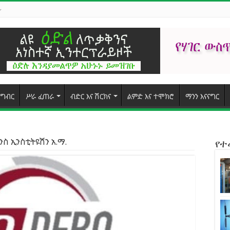
ግብር
ሥራ ፈጠራ
ብድር እና ሽርክና
ልምድ እና ተሞክሮ
ማንን እናናግር
ስ ኢንስቲትዩሽን አ.ማ.
የ