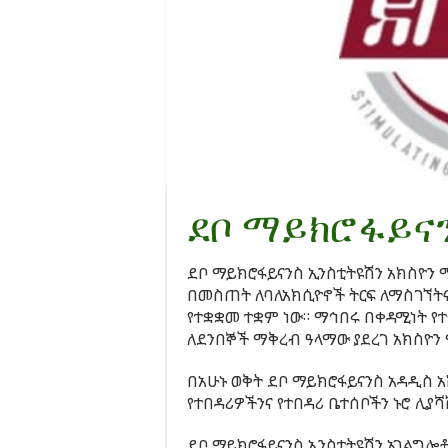
ደቦ ማይክሮፋይናን
ደቦ ማይክሮፋይናንስ ኢንስቲትዩሽን አክስዮን
በመስጠት ለባለአክሲዮኖች ትርፍ ለማስገኘትና
የተቋቋመ ተቋም ነው። ማኅበሩ በቀዳሚነት የ
ለደንበኞች ማቅረብ ዓላማው ያደረገ አክስዮን 
በአሁኑ ወቅት ደቦ ማይክሮፋይናንስ አዳዲስ 
የተበዳሪዎችንና የተበዳሪ ቤተሰቦችን ኑሮ ሊያሻ
ደቦ ማይክሮፋይናንስ ኢንስቲትዩሽን አገልግሎቶ