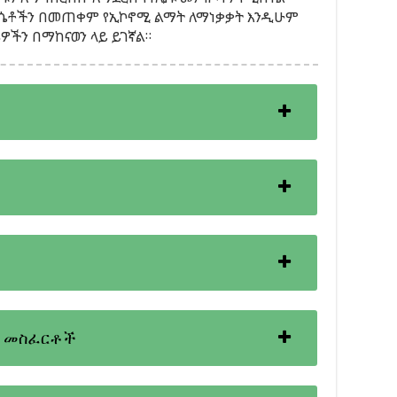
ዕሴቶችን በመጠቀም የኢኮኖሚ ልማት ለማነቃቃት እንዲሁም
ዎችን በማከናወን ላይ ይገኛል።
ጉ መስፈርቶች