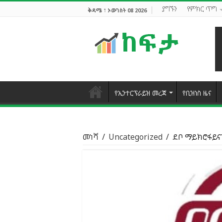
ያግኙን
የምክር ጥግ
ቅዳሜ ፣ ኦውገስት 08 2026
የኢንተርፕራይዝ መረጃ
የቢዝነስ ዜና
መነሻ
/
Uncategorized
/
ደቦ ማይክሮፋይናን