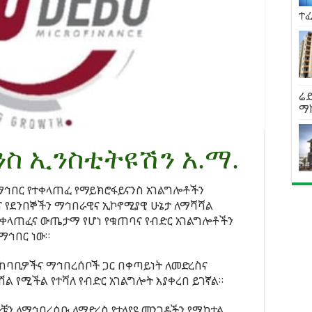
ተ
ሬድ
ማ
ስ ኢንስቲትዩሽን አ.ማ.
 ማኅበር የተቀላጠፈ የማይክሮፋይናንስ አገልግሎቶችን
 የደንበኞችን ማኅበራዊና ኢኮኖሚያዊ ሁኔታ ለማሻሻል
ተቀላጠፈና ውጤታማ የሆነ የቁጠባና የብድር አገልግሎቶችን
ማኅበር ነው።
አከባቢዎችና ማኅበረሰቦች ጋር በቀጣይነት ለመድረስና
ሽል የሚችል የተሻለ የብድር አገልግሎት እያቀረበ ይገኛል።
ቹን ለማኅበረሰቡ ለማድረስ የተለያዩ መንገዶችን የሚከተል