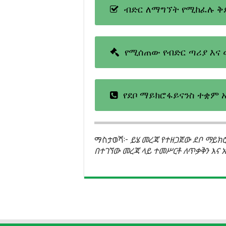
ብድር ለማግኘት የሚከፈሉ ቅ
የሚሰጠው የብድር ጣሪያ እና 
የደቦ ማይክሮፋይናንስ ተቋም 
ማስታወሻ፦
ይሄ መረጃ የተዘጋጀው ደቦ ማይክሮ
በተገኘው መረጃ ላይ ተመሥርቶ ለጥቃቅን እና 