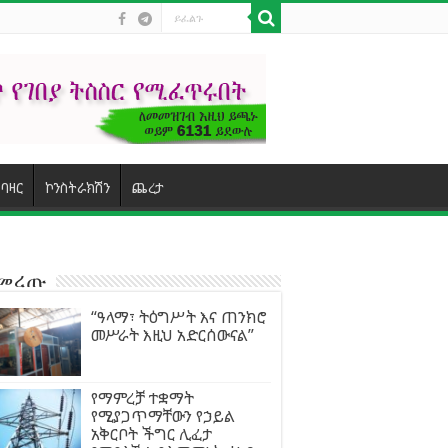
ባዛር
ኮንስትራክሽን
ጨረታ
ተመረጡ
“ዓላማ፣ ትዕግሥት እና ጠንክሮ
መሥራት እዚህ አድርሰውናል”
የማምረቻ ተቋማት
የሚያጋጥማቸውን የኃይል
አቅርቦት ችግር ሊፈታ