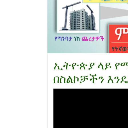
ኢትዮጵያ ላይ 
በስልኮቻችን እንዴ