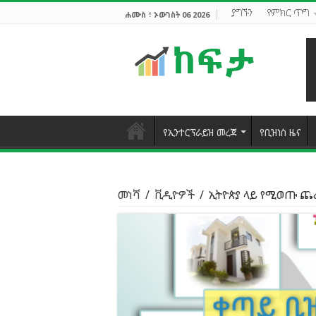
ያግኙን
የምክር ጥግ
ሐሙስ ፣ ኦውገስት 06 2026
የኢንተርፕራይዝ መረጃ
የቢዝነስ ዜና
መነሻ
/
ቪዲዮዎች
/
ኢትዮጵያ ላይ የሚወጡ ጨረ