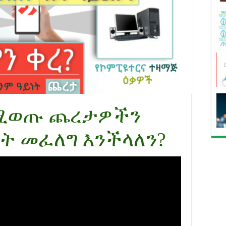
የሚወጡ ጨረታዎችን
ት መፈለግ እንችላለን?