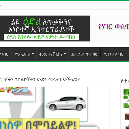
ግብር
ሥራ ፈጠራ
ብድር እና ሽርክና
ልምድ እና ተሞክሮ
ማንን እናናግር
ታዎችን በስልኮቻችን እንዴት መፈለግ እንችላለን?
የ