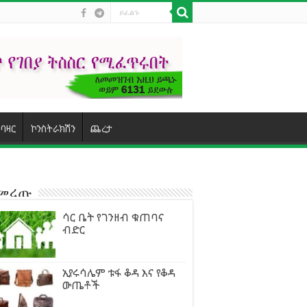
ባዛር
ኮንስትራክሽን
ጨረታ
ተመረጡ
ሳር ቤት የገንዘብ ቁጠባና
ብድር
ኢየሩሳሌም ቱፋ ቆዳ እና የቆዳ
ውጤቶች