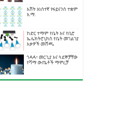
እሸት አነስተኛ የፋይናንስ ተቋም
አ.ማ.
ከድር ተማም የቤት እና የቢሮ
ኤሌክትሮኒክስ የቤት መገልገያ
እቃዎች መሸጫ
ጎዳዳ፣ መርጊያ እና ጓደኞቻቸው
የሻማ ውጤቶች ማምረቻ