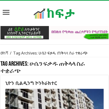
መነሻ
/
Tag Archives: ሁሴን ፍቃዱ ጠቅላላ ስራ ተቋራጭ
Tag Archives:
ሁሴን ፍቃዱ ጠቅላላ ስራ
ተቋራጭ
ኒዮን ቢልዲንግ ኮንትራክተር