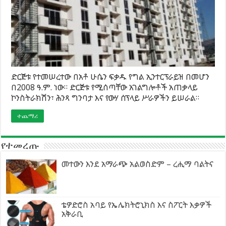
ድርጅቱ የተመሠረተው በአቶ ሁሴን ፍቃዱ የግል ኢንተርፕራይዝ በመሆን
በ2008 ዓ.ም. ነው። ድርጅቱ የሚሰጣቸው አገልግሎቶች አጠቃላይ
ኮንስትራክሽን፣ ሕንጻ ግንባታ እና የውሃ ሰፕላይ ሥራዎችን ይሠራል።
ተጨማሪ
የተመረጡ
መተውን እንደ አማራጭ አልወስድም – ረሒማ ባልትና
ቴዎድሮስ አባይ የኤሌክትሮኒክስ እና ስፖርት እቃዎች
አቅራቢ