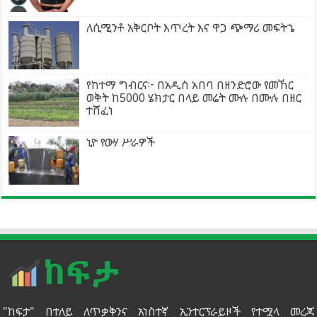
ለሲሚንቶ አቅርቦት እጥረት እና ዋጋ ጭማሪ መፍትኄ
የከተማ ግብርና፦ በአዲስ አበባ በዘንድሮው የመኸር
ወቅት ከ5000 ሄክታር በላይ መሬት ሙሉ በሙሉ በዘር
ተሸፈነ
ኒዮ የውሃ ሥራዎች
"ከፍታ" በተለይ ለጥቃቅንና አነስተኛ ኢንተርፕራይዞች የተሟላ መረጃ