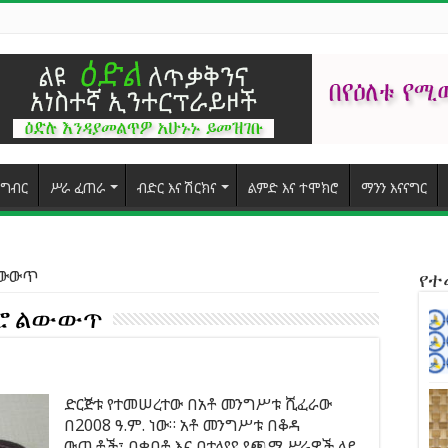
ግብር
ሥራ ፈጠራ
ብድር እና ሽርክና
ልምድ እና ተሞክሮ
ማንን እናናግር
 ልውውጥ
የ
ክሮ ልውውጥ
ድርጅቱ የተመሠረተው በአቶ መንግሥቱ ሺፈራው
በ2008 ዓ.ም. ነው። አቶ መንግሥቱ በቆዳ
ውጤቶች፣ በቀበቶ እና በተለያዩ የጫማ ሥራዎች ላይ