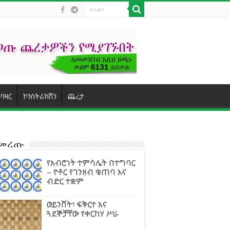
ባዛር
ኮንስትራክሽን
ጨረታ
ተመረጡ
የአብሮነት ተምሳሌት በተግባር
– ዮቶር የገንዘብ ቁጠባ እና
ብድር ተቋም
ወይንሸት፣ ፍቅርተ እና
ጓደኞቻቸው የቀርከሃ ሥራ