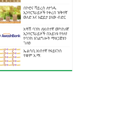
በኮሮና ቫይረስ ለተጎዱ
ኢንተርፕራይዞች የቀረበ ዝቅተኛ
ወለድ እና እፎይታ ያለው ብድር
አዋሽ ባንክ ለአነስተኛ መካከለኛ
ኢንተርፕራይዞች በአይነቱ የተለየ
የባንክ አገልግሎት ማዘጋጀቱን
ገለፀ
ኤልሳቢ አነስተኛ የፋይናንስ
ተቋም አ.ማ.