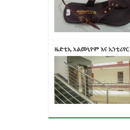
ዜድቲኢ አልሙኒየም እና ኢንቲሪየር