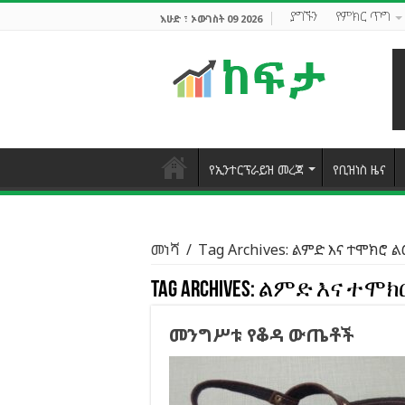
ያግኙን
የምክር ጥግ
እሁድ ፣ ኦውገስት 09 2026
የኢንተርፕራይዝ መረጃ
የቢዝነስ ዜና
መነሻ
/
Tag Archives: ልምድ እና ተሞክሮ
Tag Archives:
ልምድ እና ተሞ
መንግሥቱ የቆዳ ውጤቶች