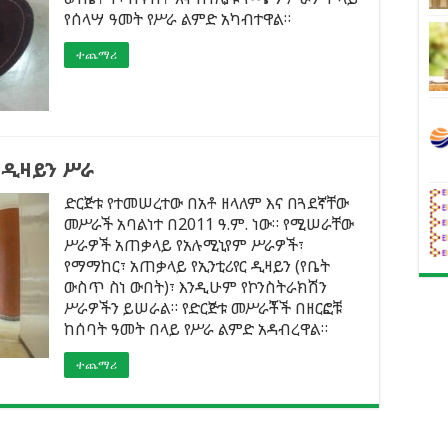
የሰላሣ ዓመት የሥራ ልምድ አካብተዋል።
ተጨማሪ
 ዲዛይን ሥራ
ድርጅቱ የተመሠረተው በአቶ ዘላለም እና በጓደኛቸው
መሥራች አባልነተ በ2011 ዓ.ም. ነው። የሚሠራቸው
ሥራዎች አጠቃላይ የአሉሚኒየም ሥራዎች፣
የማማከር፣ አጠቃላይ የኢንቲሪየር ዲዛይን (የቤት
ውስጥ ስነ ውበት)፣ እንዲሁም የኮንስትራክሽን
ሥራዎችን ይሠራል። የድርጅቱ መሥራቾች በዘርፎቹ
ከሰባት ዓመት በላይ የሥራ ልምድ አዳብረዋል።
ተጨማሪ