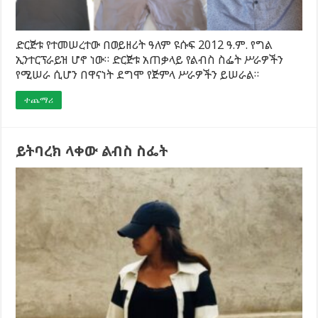
ድርጅቱ የተመሠረተው በወይዘሪት ዓለም ዩሱፍ 2012 ዓ.ም. የግል
ኢንተርፕራይዝ ሆኖ ነው። ድርጅቱ አጠቃላይ የልብስ ስፌት ሥራዎችን
የሚሠራ ሲሆን በዋናነት ደግሞ የጅምላ ሥራዎችን ይሠራል።
ተጨማሪ
ይትባረክ ላቀው ልብስ ስፌት