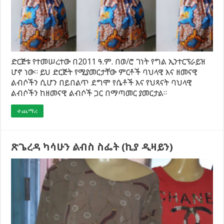
ድርጅቱ የተመሠረተው በ2011 ዓ.ም. በወ/ሮ ገነት የግል ኢንተርፕራይዝ
ሆኖ ነው። ይህ ድርጅት የሚያመርታቸው ምርቶች ባህላዊ እና ዘመናዊ
ልብሶችን ሲሆን በይበልጥ ደግሞ የሴቶች እና የህጻናት ባህላዊ
ልብሶችን ከዘመናዊ ልብሶች ጋር በማጣመር ያመርታል።
ተጨማሪ
ጽጌረዳ ካሳሁን ልብስ ስፌት (ኪያ ዲዛይን)