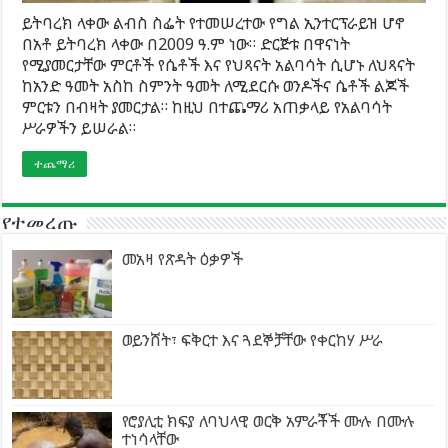
ይትባረክ ላቀው ልብስ ስፌት የተመሠረተው የግል ኢንተርፕራይዝ ሆኖ
በአቶ ይትባረክ ላቀው በ2009 ዓ.ም ነው። ድርጅቱ በዋናነት
የሚያመርታቸው ምርቶች የሴቶች እና የህጻናት አልባሳት ሲሆኑ ለህጻናት
ከአንድ ዓመት አስከ ስምንት ዓመት ለሚደርሱ ወንዶችና ሴቶች ልጆች
ምርቱን በብዛት ያመርታል። ከዚህ በተጨማሪ አጠቃላይ የአልባሳት
ሥራዎችን ይሠራል።
ተጨማሪ
የተመረጡ
መአዛ የጽዳት ዕቃዎች
ወይንሸት፣ ፍቅርተ እና ጓደኞቻቸው የቀርከሃ ሥራ
የሮያሊቲ ክፍያ ለባህላዊ ወርቅ አምራቾች ሙሉ በሙሉ
ተነሳላቸው