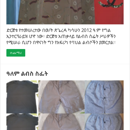
ድርጅቱ የተመሠረተው በወ/ት ጽጌረዳ ካሳሁን 2012 ዓ.ም የግል
ኢንተርፕራይዝ ሆኖ ነው። ድርጅቱ አጠቃላይ የልብስ ስፌት ሥራዎችን
የሚሠራ ሲሆን በዋናነት ግን የአፍሪካ የባህል ልብሶችን ያመርታል።
ተጨማሪ
ዓለም ልብስ ስፌት