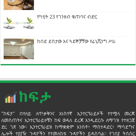
የካቲት 23 የገንዘብ ቁጠባና ብድር
ከበደ ደስታው እና ጓደኞቻቸው የፊኒሺንግ ሥራ
"ከፍታ" በተለይ ለጥቃቅንና አነስተኛ ኢንተርፕራይዞች የተሟላ መረጃ
ለመስጠትና ኢንተርፕራይዞቹን ከፍ ወዳለ ደረጃ እንዲደርሱ ለማገዝ የተዘጋጀ
ድረ ገጽ ነው። ኢንተርፕራይዝ ከማቋቋም አንስቶ፣ ማስተዳደር፣ ማሳደግና
ሌሎች ተያያዥ ጉዳዮችን የተመለከቱ ጉዳዮችን ይዳስሳል። የገበያ ትስስር