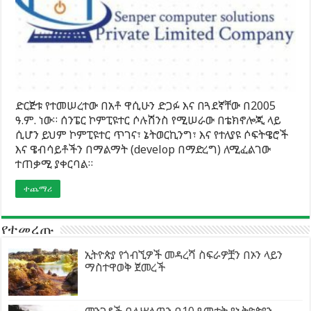
ድርጅቱ የተመሠረተው በአቶ ዋሲሁን ድጋፉ እና በጓደኛቸው በ2005
ዓ.ም. ነው። ሰንፔር ኮምፒዩተር ሶሉሽንስ የሚሠራው በቴክኖሎጂ ላይ
ሲሆን ይህም ኮምፒዩተር ጥገና፣ ኔትወርኪንግ፣ እና የተለያዩ ሶፍትዌሮች
እና ዌብሳይቶችን በማልማት (develop በማድረግ) ለሚፈልገው
ተጠቃሚ ያቀርባል።
ተጨማሪ
የተመረጡ
ኢትዮጵያ የጎብኚዎች መዳረሻ ስፍራዎቿን በኦን ላይን
ማስተዋወቅ ጀመረች
መንገዶች ባለሥልጣን በ10 ዓመታት የኢትዮጵያን