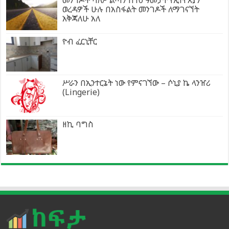
ወረዳዎች ሁሉ በአስፋልት መንገዶች ለማገናኘት
አቅጃለሁ አለ
ዮብ ፈርኒቸር
ሥራን በኢንተርኔት ነው የምናገኘው – ሶኒያ ኬ ላንዠሪ
(Lingerie)
ዘኪ ባግስ