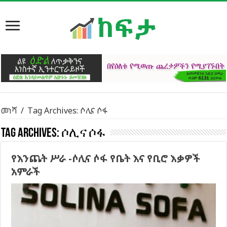
መነሻ
/
Tag Archives: ሶሊና ሶፋ
Tag Archives:
ሶሊና ሶፋ
የእንጨት ሥራ -ሶሊና ሶፋ የቤት እና የቢሮ እቃዎች
አምራች