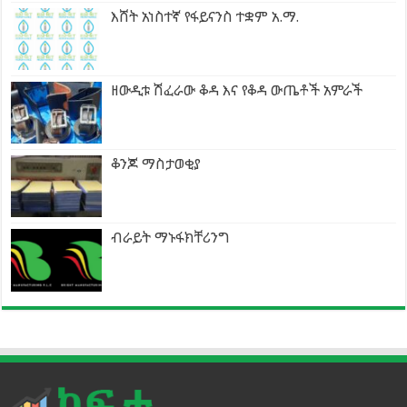
እሸት አነስተኛ የፋይናንስ ተቋም አ.ማ.
ዘውዲቱ ሽፈራው ቆዳ እና የቆዳ ውጤቶች አምራች
ቆንጆ ማስታወቂያ
ብራይት ማኑፋክቸሪንግ