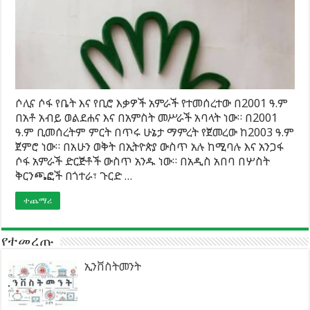
ሶሊና ሶፋ የቤት እና የቢሮ እቃዎች አምራች የተመሰረተው በ2001 ዓ.ም
በአቶ አብይ ወልደሐና እና በአምስት መሥራች አባላት ነው። በ2001
ዓ.ም ቢመሰረትም ምርት በጥሩ ሁኔታ ማምረት የጀመረው ከ2003 ዓ.ም
ጀምሮ ነው። በአሁን ወቅት በኢትዮጵያ ውስጥ አሉ ከሚባሉ እና አንጋፋ
ሶፋ አምራች ድርጅቶች ውስጥ አንዱ ነው። በአዲስ አበባ በሦስት
ቅርንጫፎች በጎተራ፣ ጉርድ …
ተጨማሪ
የተመረጡ
ኢንቨስትመንት