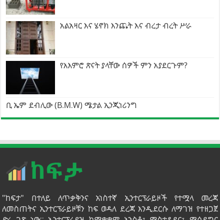
አልአዛር እና ሄኖክ እንጨት እና ብረታ ብረት ሥራ
የአእምሮ ጽናት ያላቸው ሰዎች ምን አያደርጉም?
ቢ ኤም ደብሊው (B.M.W) ሜታል ኢንጂነሪንግ
"ከፍታ" በተለይ ለጥቃቅንና አነስተኛ ኢንተርፕራይዞች የተሟላ መረጃ
ለመስጠትና ኢንተርፕራይዞቹን ከፍ ወዳለ ደረጃ እንዲደርሱ ለማገዝ የተዘጋጀ
ድረ ገጽ ነው። ኢንተርፕራይዝ ከማቋቋም አንስቶ፣ ማስተዳደር፣ ማሳደግና