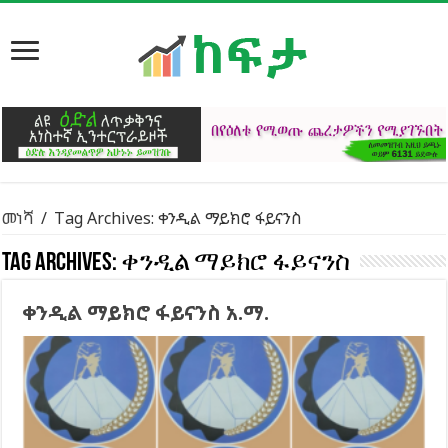
መነሻ
/
Tag Archives: ቀንዲል ማይክሮ ፋይናንስ
Tag Archives:
ቀንዲል ማይክሮ ፋይናንስ
ቀንዲል ማይክሮ ፋይናንስ አ.ማ.