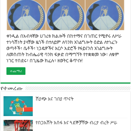
ቀንዲል በአብዛኛው ሀገሪቱ ክልሎች በከተማና በገጠር የሚኖሩ ለሥራ
ተነሳሽነት ያላቸው ዜጎች በተለይም ለባንክ አገልግሎት ዕድል ለተነፈጉ
ወጣቶች፣ ሴቶች፣ ነጋዴዎችና አርሶ አደሮች የፋይናንስ አገልግሎት
ለመስጠት ከብሔራዊ ባንክ ፍቃድ በማግኘት የተቋቋመ ነው። ለቁም
ነገር ተበደሩ፣ በጊዜው ክፈሉ፣ ዘወትር ቆጥቡ!
ተጨማሪ
የተመረጡ
ሽያጭ እና ገበያ ጥናት
የበጋእሸት አሰፋ እና ጓደኞቻቸው ብረታ ብረት ሥራ