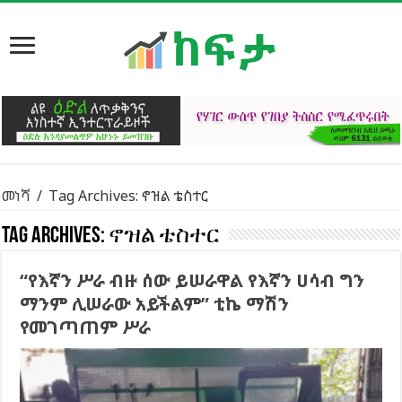
መነሻ
/
Tag Archives: ኖዝል ቴስተር
Tag Archives:
ኖዝል ቴስተር
“የእኛን ሥራ ብዙ ሰው ይሠራዋል የእኛን ሀሳብ ግን
ማንም ሊሠራው አይችልም” ቲኬ ማሽን
የመገጣጠም ሥራ