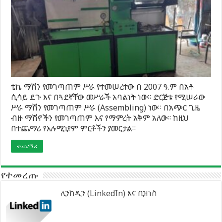
ቲኬ ማሽን የመገጣጠም ሥራ የተመሠረተው በ 2007 ዓ.ም በአቶ
ሲሳይ ደጉ እና በጓደኛቸው መሥራች አባልነት ነው። ድርጅቱ የሚሠራው
ሥራ ማሽን የመገጣጠም ሥራ (Assembling) ነው። በአጭር ጊዜ
ብዙ ማሽኖችን የመገጣጠም እና የማምረት አቅም አለው። ከዚህ
በተጨማሪ የአሉሚኒየም ምርቶችን ያመርታል።
ተጨማሪ
የተመረጡ
ሊንከዲን (LinkedIn) እና ቢዝነስ