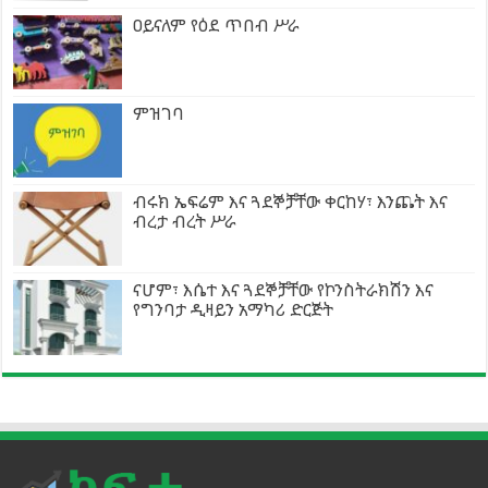
ዐይናለም የዕደ ጥበብ ሥራ
ምዝገባ
ብሩክ ኤፍሬም እና ጓደኞቻቸው ቀርከሃ፣ እንጨት እና
ብረታ ብረት ሥራ
ናሆም፣ እሴተ እና ጓደኞቻቸው የኮንስትራክሽን እና
የግንባታ ዲዛይን አማካሪ ድርጅት