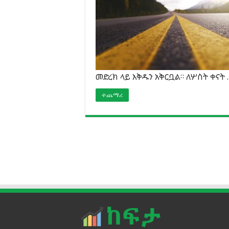
መድረክ ላይ እቅዱን አቅርቧል። ለሦስት ቀናት 
ተጨማሪ