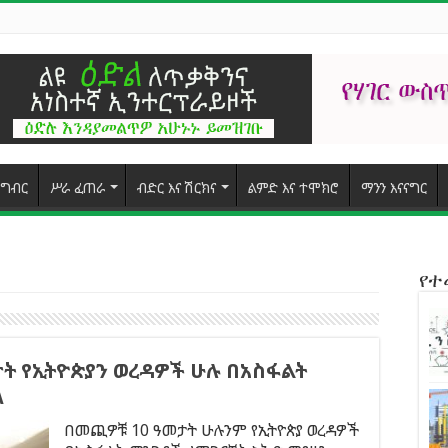
ግብር
ሥራ ፈጠራ
ብድር እና ሽርክና
ልምድ እና ተሞክሮ
ማንን እናናግር
የ
ት የኢትዮጵያን ወረዳዎች ሁሉ በአስፋልት
ለ
በመጪዎቹ 10 ዓመታት ሁሉንም የኢትዮጵያ ወረዳዎች