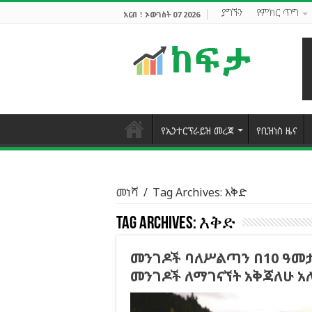
ያግኙን
የምክር ጥግ
አርብ ፣ ኦውገስት 07 2026
የኢንተርፕራይዝ መረጃ
የቢዝነስ ዜና
መነሻ
/
Tag Archives: እቅድ
Tag Archives:
እቅድ
መንገዶች ባለሥልጣን በ10 ዓመታ
መንገዶች ለማገናኘት አቅጃለሁ አ