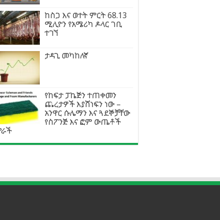
ከስጋ እና ወተት ምርት 68.13
ሚሊዮን የአሜሪካ ዶላር ገቢ
ተገኘ
ታዳጊ መካከለኛ
የከፍታ ፓኬጅን ተጠቀመን
ጨረታዎች እያሸነፍን ነው –
አንዋር ሱሌማን እና ጓደኞቻቸው
የስፖንጅ እና ፎም ውጤቶች
ምራች