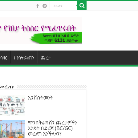
ባዛር
ኮንስትራክሽን
ጨረታ
ተመረጡ
ኢንቨስትመንት
የኮንስትራክሽን ጨረታዎችን
እንዴት በደረጃ (BC/GC)
መፈለግ እንችላለን?