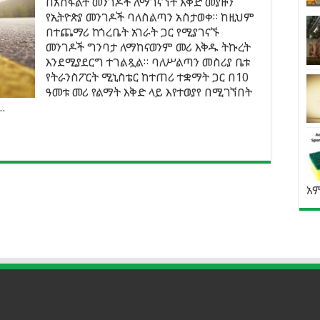
በአስፋልት መንገዶች ለማገናኘት እቅድ መያዙን
የኢትዮጵያ መንገዶች ባለስልጣን አስታወቀ። ከዚህም
በተጨማሪ ከጎረቤት አገራት ጋር የሚያገናኙ
መንገዶች ግንባታ ለማከናወንም መሪ እቅዱ ትኩረት
እንደሚያደርግ ተገልጿል። ባለሥልጣን መስሪያ ቤቱ
የትራንስፖርት ሚኒስቴር ከተጠሪ ተቋማት ጋር በ10
ዓመቱ መሪ የልማት እቅድ ላይ እየተወያየ በሚገኘበት
…
አ