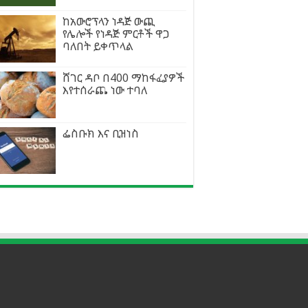
ከአውሮፕላን ነዳጅ ውጪ
የሌሎች የነዳጅ ምርቶች ዋጋ
ባለበት ይቀጥላል
ሸገር ዳቦ በ400 ማከፋፈያዎች
እየተሰራጨ ነው ተባለ
ፌስቡክ እና ቢዝነስ