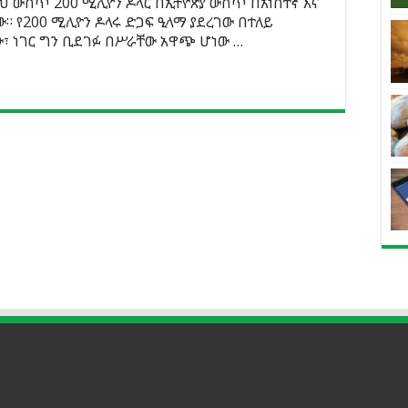
ህ ውስጥ 200 ሚሊዮን ዶላር በኢትዮጵያ ውስጥ በአነስተኛ እና
። የ200 ሚሊዮን ዶላሩ ድጋፍ ዒላማ ያደረገው በተለይ
ው፣ ነገር ግን ቢደገፉ በሥራቸው አዋጭ ሆነው …