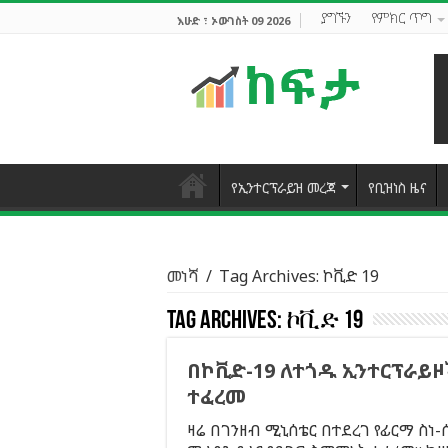
ያግኙን
የምክር ጥግ
እሁድ ፣ ኦውገስት 09 2026
የኢንተርፕራይዝ መረጃ
የቢዝነስ ዜና
መነሻ
/
Tag Archives: ኮቪድ 19
Tag Archives:
ኮቪድ 19
በኮቪድ-19 ለተጎዱ ኢንተርፕራይዞ
ተፈረመ
ዛሬ በገንዘብ ሚኒሰቴር በተደረገ የፊርማ ስነ-