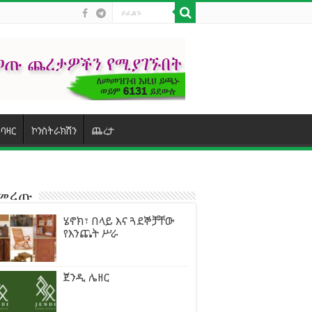
ባዛር
ኮንስትራክሽን
ጨረታ
ተመረጡ
ሄኖክ፣ በላይ እና ጓደኞቻቸው
የእንጨት ሥራ
ጀንዲ ሌዘር