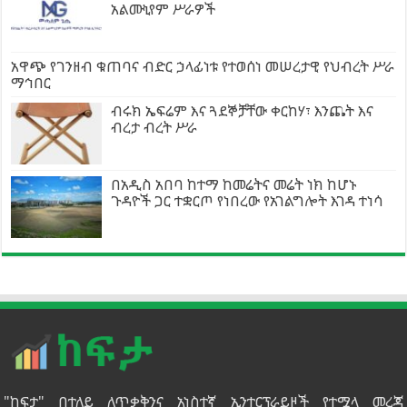
አልሙኒየም ሥራዎች
አዋጭ የገንዘብ ቁጠባና ብድር ኃላፊነቱ የተወሰነ መሠረታዊ የህብረት ሥራ
ማኅበር
ብሩክ ኤፍሬም እና ጓደኞቻቸው ቀርከሃ፣ እንጨት እና
ብረታ ብረት ሥራ
በአዲስ አበባ ከተማ ከመሬትና መሬት ነክ ከሆኑ
ጉዳዮች ጋር ተቋርጦ የነበረው የአገልግሎት እገዳ ተነሳ
"ከፍታ" በተለይ ለጥቃቅንና አነስተኛ ኢንተርፕራይዞች የተሟላ መረጃ