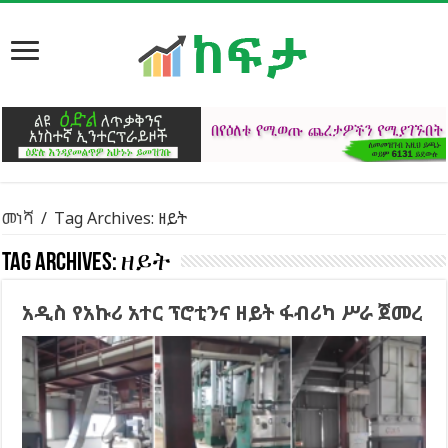
መነሻ
/
Tag Archives: ዘይት
Tag Archives:
ዘይት
አዲስ የአኩሪ አተር ፕሮቲንና ዘይት ፋብሪካ ሥራ ጀመረ