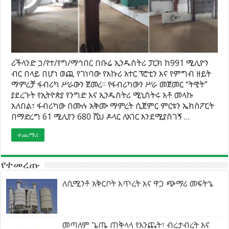
ሪችላንድ ኃ/የተ/የግ/ማኅበር በቡሬ ኢንዱስትሪ ፓርክ ከ991 ሚሊዮን
ብር በላይ በሆነ ወጪ የገነባው የአኩሪ አተር ፕሮቲን እና የምግብ ዘይት
ማምረቻ ፋብሪካ ሥራውን ጀመረ። የፋብሪካውን ሥራ መጀመር “ትዊት”
ያደረጉት የኢትዮጵያ የንግድ እና ኢንዱስትሪ ሚኒስትሩ አቶ መላኩ
አለበል፣ ፋብሪካው በሙሉ አቅሙ ማምረት ሲጀምር ምርቱን ኤክስፖርት
በማድረግ 61 ሚሊየን 680 ሺህ ዶላር ለአገር እንደሚያስገኝ …
ተጨማሪ
የተመረጡ
ለሲሚንቶ አቅርቦት እጥረት እና ዋጋ ጭማሪ መፍትኄ
መጣለም ጌጤ ጠቅላላ የእንጨት፣ ብረታብረት እና