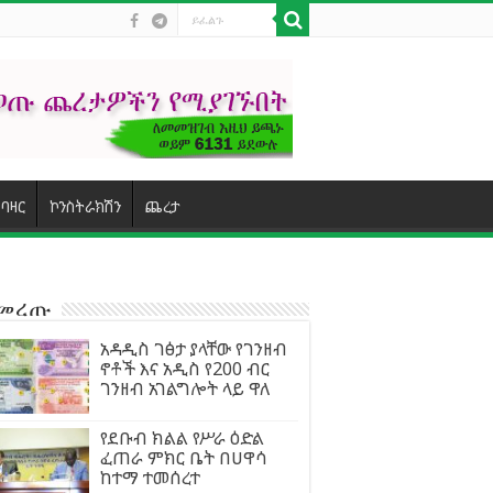
ባዛር
ኮንስትራክሽን
ጨረታ
ተመረጡ
አዳዲስ ገፅታ ያላቸው የገንዘብ
ኖቶች እና አዲስ የ200 ብር
ገንዘብ አገልግሎት ላይ ዋለ
የደቡብ ክልል የሥራ ዕድል
ፈጠራ ምክር ቤት በሀዋሳ
ከተማ ተመሰረተ