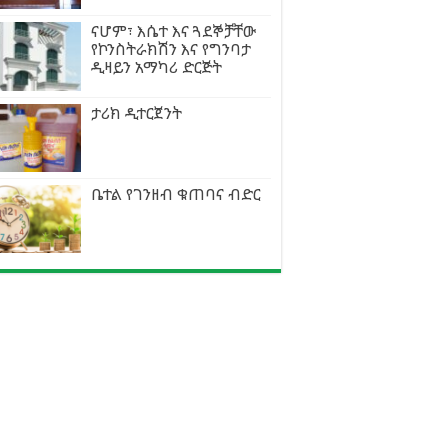
ናሆም፣ እሴተ እና ጓደኞቻቸው
የኮንስትራክሽን እና የግንባታ
ዲዛይን አማካሪ ድርጅት
ታሪክ ዲተርጀንት
ቤተል የገንዘብ ቁጠባና ብድር