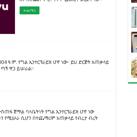
ተጨማሪ
04 ዓ.ም. የግል ኢንተርፕራይዝ ሆኖ ነው። ይህ ድርጅት አጠቃላይ
ጣጣኝ ዋጋ ይሠራል።
ስጠፋ ጀማል ባላቤትነት የግል ኢንተርፕራይዝ ሆኖ ነው
ሮችን የሚሠራ ሲሆን በተጨማሪም አጠቃላይ የብረታ ብረት