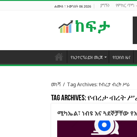
ያግኙን
የምክር ጥግ
ሐሙስ ፣ ኦውገስት 06 2026
የኢንተርፕራይዝ መረጃ
የቢዝነስ ዜና
መነሻ
/
Tag Archives: የብረታ ብረት ሥራ
Tag Archives:
የብረታ ብረት ሥ
ሚካኤል፣ ነብዩ እና ጓደኞቻቸው የ