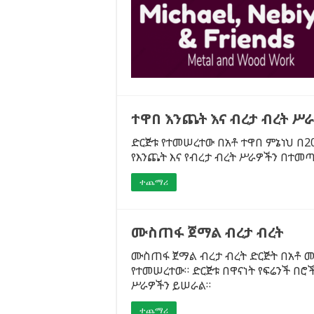
ተዋበ እንጨት እና ብረታ ብረት ሥራ
ድርጅቱ የተመሠረተው በአቶ ተዋበ ምኔነህ በ20
የእንጨት እና የብረታ ብረት ሥራዎችን በተመ
ተጨማሪ
ሙስጠፋ ጀማል ብረታ ብረት
ሙስጠፋ ጀማል ብረታ ብረት ድርጅት በአቶ ሙ
የተመሠረተው። ድርጅቱ በዋናነት የፍሬንች በ
ሥራዎችን ይሠራል።
ተጨማሪ