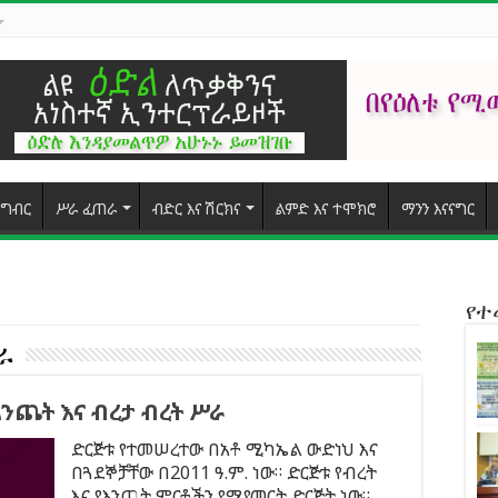
ግብር
ሥራ ፈጠራ
ብድር እና ሽርክና
ልምድ እና ተሞክሮ
ማንን እናናግር
የ
ራ
እንጨት እና ብረታ ብረት ሥራ
ድርጅቱ የተመሠረተው በአቶ ሚካኤል ውድነህ እና
በጓደኞቻቸው በ2011 ዓ.ም. ነው። ድርጅቱ የብረት
እና የእንጨት ምርቶችን የሚያመርት ድርጅት ነው።