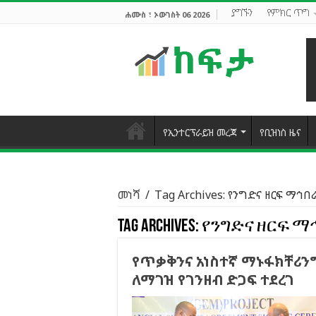
ያግኙን
የምክር ጥግ
ሐሙስ ፣ ኦውገስት 06 2026
የኢንተርፕራይዝ መረጃ
የቢዝነስ ዜና
መነሻ
/
Tag Archives: የንግድና ዘርፍ ማኅ
Tag Archives:
የንግድና ዘርፍ ማ
የጥቃቅንና አነስተኛ ማኑፋክቸሪን
ለማገዝ የገንዘብ ድጋፍ ተደረገ