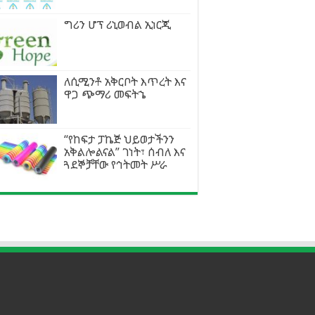
ግሪን ሆፕ ሪኒወብል ኢነርጂ
ለሲሚንቶ አቅርቦት እጥረት እና
ዋጋ ጭማሪ መፍትኄ
“የከፍታ ፓኬጅ ህይወታችንን
አቅልሎልናል” ገነት፣ ሰብለ እና
ጓደኞቻቸው የኅትመት ሥራ