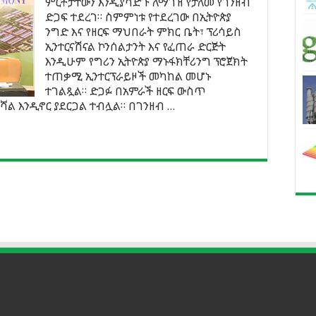
ምርቶቻቸውን እንዲያሳድጉ ለማገዝ የታለመ የገንዘብ
ድጋፍ ተደረገ። ስምምነቱ የተደረገው በኢትዮጵያ
ንግድ እና የዘርፍ ማህበራት ምክር ቤት፣ ፕሪሳይስ
ኢንተርናሽናል ኮንሰልታንት እና የፈጠራ ድርጅት
እንዲሁም የግሪን ኢትዮጵያ ማኑፋክቸሪንግ ፕሮጀክት
ተጠቃሚ ኢንተርፕራይዞች መካከል መሆኑ
ተገልጿል። ድጋፉ በአምራች ዘርፍ ውስጥ
ሻል እንዲኖር ያደርጋል ተብሏል። በገንዘብ …