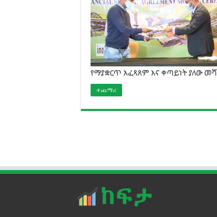
የማያቋርጥ አፈጻጸም እና ቀጣይነት ያለው መሻ
ተጨማሪ