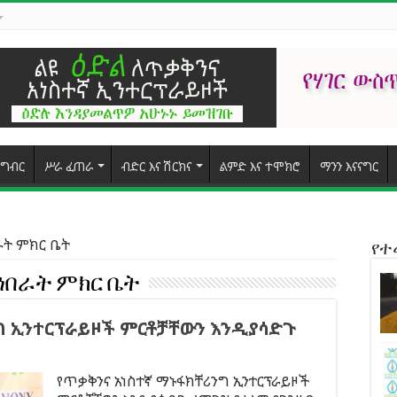
ግብር
ሥራ ፈጠራ
ብድር እና ሽርክና
ልምድ እና ተሞክሮ
ማንን እናናግር
በራት ምክር ቤት
የ
ኅበራት ምክር ቤት
ግ ኢንተርፕራይዞች ምርቶቻቸውን እንዲያሳድጉ
የጥቃቅንና አነስተኛ ማኑፋክቸሪንግ ኢንተርፕራይዞች