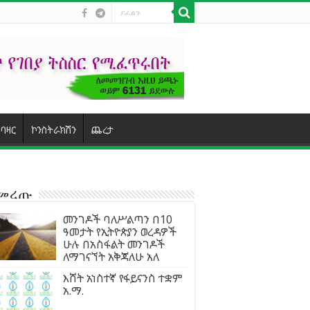
ባዛር
ኮንስትራክሽን
ጨረታ
ተመረጡ
መንገዶች ባለሥልጣን በ10
ዓመታት የኢትዮጵያን ወረዳዎች
ሁሉ በአስፋልት መንገዶች
ለማገናኘት አቅጃለሁ አለ
እሸት አነስተኛ የፋይናንስ ተቋም
አ.ማ.