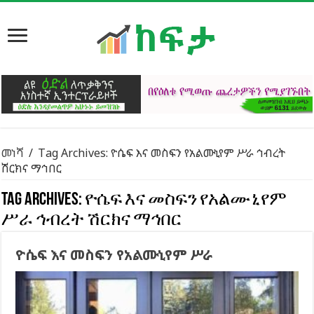
መነሻ
/
Tag Archives: ዮሴፍ እና መስፍን የአልሙኒየም ሥራ ኅብረት
ሽርክና ማኅበር
Tag Archives:
ዮሴፍ እና መስፍን የአልሙኒየም
ሥራ ኅብረት ሽርክና ማኅበር
ዮሴፍ እና መስፍን የአልሙኒየም ሥራ