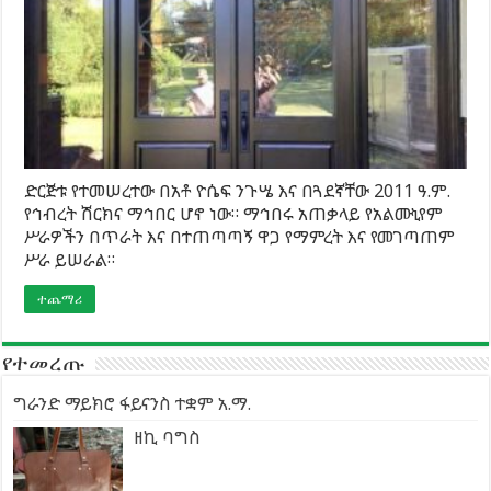
ድርጅቱ የተመሠረተው በአቶ ዮሴፍ ንጉሤ እና በጓደኛቸው 2011 ዓ.ም.
የኅብረት ሽርክና ማኅበር ሆኖ ነው። ማኅበሩ አጠቃላይ የአልሙኒየም
ሥራዎችን በጥራት እና በተጠጣጣኝ ዋጋ የማምረት እና የመገጣጠም
ሥራ ይሠራል።
ተጨማሪ
የተመረጡ
ግራንድ ማይክሮ ፋይናንስ ተቋም አ.ማ.
ዘኪ ባግስ