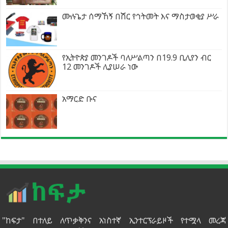
ሙሉጌታ ሰማኸኝ በሽር የኅትመት እና ማስታወቂያ ሥራ
የኢትዮጵያ መንገዶች ባለሥልጣን በ19.9 ቢሊየን ብር
12 መንገዶች ሊያሠራ ነው
አማርድ ቡና
"ከፍታ" በተለይ ለጥቃቅንና አነስተኛ ኢንተርፕራይዞች የተሟላ መረጃ