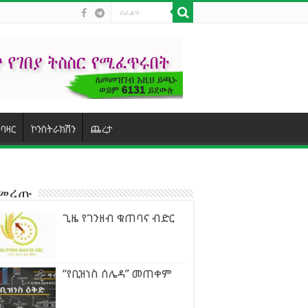
ባዛር
ኮንስትራክሽን
ጨረታ
ተመረጡ
ጊዜ የገንዘብ ቁጠባና ብድር
“የቢዝነስ ሰሌዳ” መጠቀም