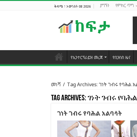
ያግኙን
የምክር ጥግ
ቅዳሜ ፣ ኦውገስት 08 2026
የኢንተርፕራይዝ መረጃ
የቢዝነስ ዜና
መነሻ
/
Tag Archives: ገነት ገብሩ የባሕል 
Tag Archives:
ገነት ገብሩ የባሕ
ገነት ገብሩ የባሕል አልባሳት