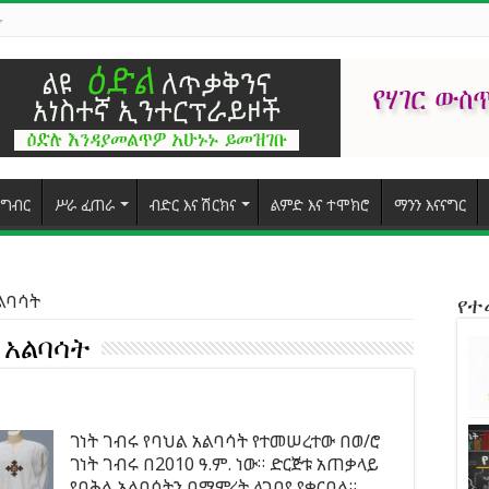
ግብር
ሥራ ፈጠራ
ብድር እና ሽርክና
ልምድ እና ተሞክሮ
ማንን እናናግር
አልባሳት
የ
ል አልባሳት
ገነት ገብሩ የባህል አልባሳት የተመሠረተው በወ/ሮ
ገነት ገብሩ በ2010 ዓ.ም. ነው። ድርጅቱ አጠቃላይ
የባሕል አልባሳትን በማምረት ለገበያ ያቀርባል።