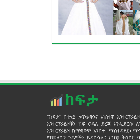
"ከፍታ" በተለይ ለጥቃቅንና አነስተኛ ኢንተርፕራ
ኢንተርፕራይዞቹን ከፍ ወዳለ ደረጃ እንዲደርሱ ለ
ኢንተርፕራይዝ ከማቋቋም አንስቶ፣ ማስተዳደር፣ ማ
የተመለከቱ ጉዳዮችን ይዳስሳል። የገበያ ትስስር