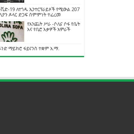
ቪድ-19 ለተጎዱ ኢንተርፕራይዞች የሚውል 207
ሊዮን ዶላር ድጋፍ ስምምነት ተፈረመ
የእንጨት ሥራ -ሶሊና ሶፋ የቤት
እና የቢሮ እቃዎች አምራች
ንድ ማይክሮ ፋይናንስ ተቋም አ.ማ.