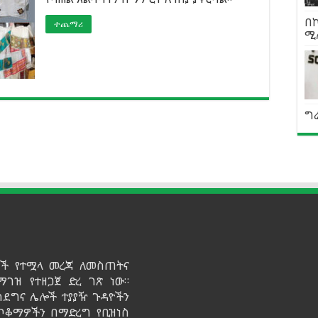
በኮ
ተጨማሪ
ሚ
ግራ
ይዞች የተሟላ መረጃ ለመስጠትና
ማገዝ የተዘጋጀ ድረ ገጽ ነው።
ሳደግና ሌሎች ተያያዥ ጉዳዮችን
 ጥቆማዎችን በማድረግ የቢዝነስ