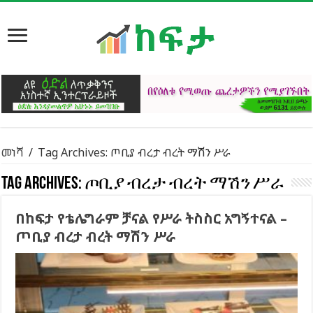
መነሻ
/
Tag Archives: ጦቢያ ብረታ ብረት ማሽን ሥራ
Tag Archives:
ጦቢያ ብረታ ብረት ማሽን ሥራ
በከፍታ የቴሌግራም ቻናል የሥራ ትስስር አግኝተናል –
ጦቢያ ብረታ ብረት ማሽን ሥራ