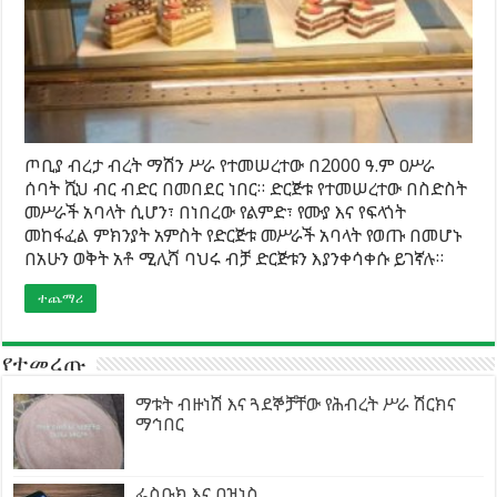
ጦቢያ ብረታ ብረት ማሽን ሥራ የተመሠረተው በ2000 ዓ.ም ዐሥራ
ሰባት ሺህ ብር ብድር በመበደር ነበር። ድርጅቱ የተመሠረተው በስድስት
መሥራች አባላት ሲሆን፣ በነበረው የልምድ፣ የሙያ እና የፍላጎት
መከፋፈል ምክንያት አምስት የድርጅቱ መሥራች አባላት የወጡ በመሆኑ
በአሁን ወቅት አቶ ሚሊሻ ባህሩ ብቻ ድርጅቱን እያንቀሳቀሱ ይገኛሉ።
ተጨማሪ
የተመረጡ
ማቱት ብዙነሽ እና ጓደኞቻቸው የሕብረት ሥራ ሽርክና
ማኅበር
ፌስቡክ እና ቢዝነስ