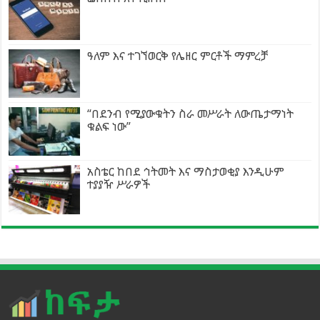
ዓለም እና ተገኘወርቅ የሌዘር ምርቶች ማምረቻ
“በደንብ የሚያውቁትን ስራ መሥራት ለውጤታማነት
ቁልፍ ነው”
አስቴር ከበደ ኅትመት እና ማስታወቂያ እንዲሁም
ተያያዥ ሥራዎች