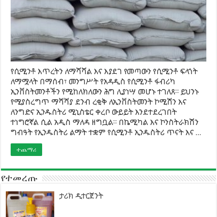
የሲሚንቶ እጥረትን ለማሻሻል እና እያደገ የመጣውን የሲሚንቶ ፍላጎት
ለማሟላት በማሰብ፣ መንግሥት የአዳዲስ የሲሚንቶ ፋብሪካ
ኢንቨስትመንቶችን የሚከለክለውን ሕግ ሊያነሣ መሆኑ ተገለጸ። ይህንኑ
የሚያስረግጥ ማሻሻያ ደንብ ረቂቅ ለኢንቨስትመንት ኮሚሽን እና
ለንግድና ኢንዱስትሪ ሚኒስቴር ቀረቦ ውይይት እንደተደረገበት
ተነግሮኛል ሲል አዲስ ማለዳ ዘግቧል። በኬሚካል እና ኮንስትራክሽን
ግብዓት የኢንዱስትሪ ልማት ተቋም የሲሚንቶ ኢንዱስትሪ ጥናት እና …
ተጨማሪ
የተመረጡ
ታሪክ ዲተርጀንት