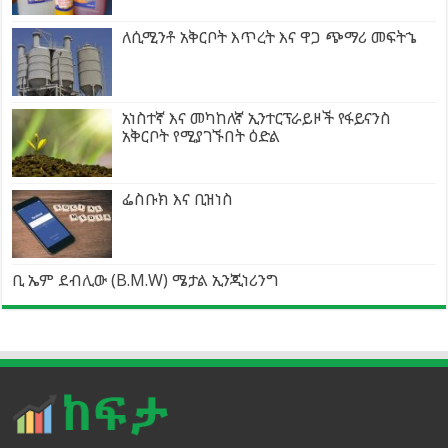
ለሲሚንቶ አቅርቦት እጥረት እና ዋጋ ጭማሪ መፍትኄ
አነስተኛ እና መካከለኛ ኢንተርፕራይዞች የፋይናንስ
አቅርቦት የሚያገኙበት ዕድል
ፌስቡክ እና ቢዝነስ
ቢ ኤም ደብሊው (B.M.W) ሜታል ኢንጂነሪንግ