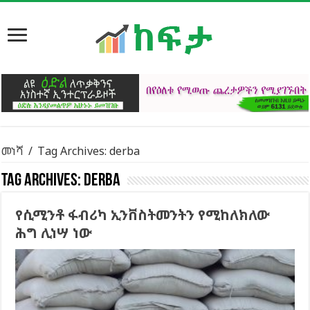
መነሻ
/
Tag Archives: derba
Tag Archives:
derba
የሲሚንቶ ፋብሪካ ኢንቨስትመንትን የሚከለክለው
ሕግ ሊነሣ ነው