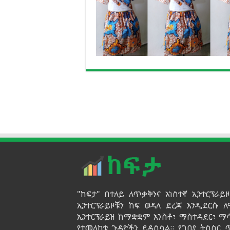
"ከፍታ" በተለይ ለጥቃቅንና አነስተኛ ኢንተርፕራ
ኢንተርፕራይዞቹን ከፍ ወዳለ ደረጃ እንዲደርሱ ለ
ኢንተርፕራይዝ ከማቋቋም አንስቶ፣ ማስተዳደር፣ ማ
የተመለከቱ ጉዳዮችን ይዳስሳል። የገበያ ትስስር