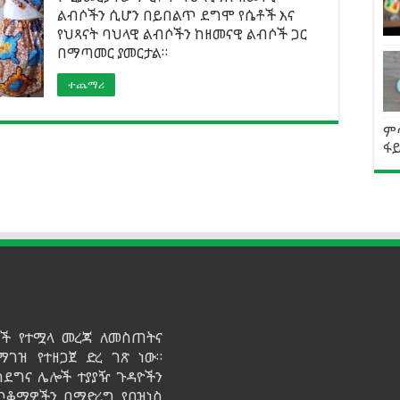
ልብሶችን ሲሆን በይበልጥ ደግሞ የሴቶች እና
የህጻናት ባህላዊ ልብሶችን ከዘመናዊ ልብሶች ጋር
በማጣመር ያመርታል።
ተጨማሪ
ም
ፋይ
ይዞች የተሟላ መረጃ ለመስጠትና
ማገዝ የተዘጋጀ ድረ ገጽ ነው።
ሳደግና ሌሎች ተያያዥ ጉዳዮችን
 ጥቆማዎችን በማድረግ የቢዝነስ