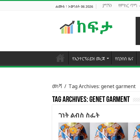
ያግኙን
የምክር ጥግ
ሐሙስ ፣ ኦውገስት 06 2026
የኢንተርፕራይዝ መረጃ
የቢዝነስ ዜና
መነሻ
/
Tag Archives: genet garment
Tag Archives:
genet garment
ገነት ልብስ ስፌት