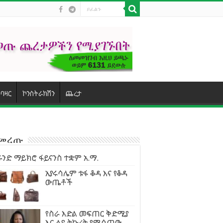
ባዛር
ኮንስትራክሽን
ጨረታ
ተመረጡ
ንድ ማይክሮ ፋይናንስ ተቋም አ.ማ.
ኢየሩሳሌም ቱፋ ቆዳ እና የቆዳ
ውጤቶች
የስራ እድል መፍጠር ቅድሚያ
እና ልዩ ትኩረት የሚሰጠው