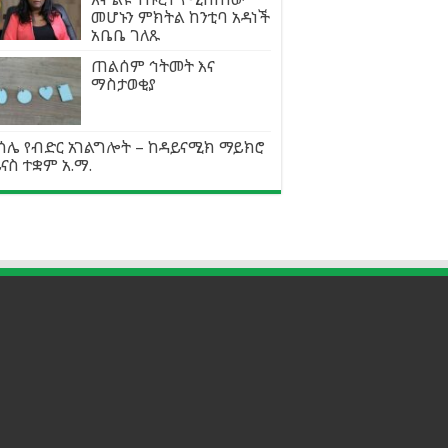
መሆኑን ምክትል ከንቲባ አዳነች
አቤቤ ገለጹ
ጠልሰም ኅትመት እና
ማስታወቂያ
ሳሌ የብድር አገልግሎት – ከዳይናሚክ ማይክሮ
ናስ ተቋም አ.ማ.