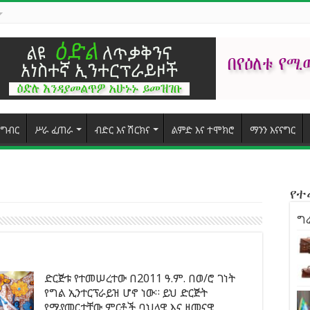
ግብር
ሥራ ፈጠራ
ብድር እና ሽርክና
ልምድ እና ተሞክሮ
ማንን እናናግር
የ
ግራ
ድርጅቱ የተመሠረተው በ2011 ዓ.ም. በወ/ሮ ገነት
የግል ኢንተርፕራይዝ ሆኖ ነው። ይህ ድርጅት
የሚያመርታቸው ምርቶች ባህላዊ እና ዘመናዊ