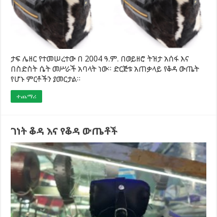
ታፍ ሌዘር የተመሠረተው በ 2004 ዓ.ም. በወይዘሮ ትዝታ አሰፋ እና
በስድስት ሴት መሥራች አባላት ነው። ድርጅቱ አጠቃላይ የቆዳ ውጤት
የሆኑ ምርቶችን ያመርታል።
ተጨማሪ
ገነት ቆዳ እና የቆዳ ውጤቶች