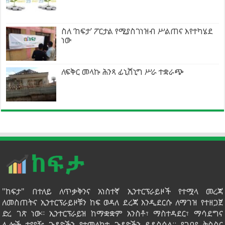
ስለ ‘ከፍታ’ ፖርታል የሚያስገነዝብ ሥልጠና እየተካሄደ
ነው
ለፍቅር መላኩ ሕንጻ ፊኒሽኒግ ሥራ ተቋራጭ
"ከፍታ" በተለይ ለጥቃቅንና አነስተኛ ኢንተርፕራይዞች የተሟላ መረጃ
ለመስጠትና ኢንተርፕራይዞቹን ከፍ ወዳለ ደረጃ እንዲደርሱ ለማገዝ የተዘጋጀ
ድረ ገጽ ነው። ኢንተርፕራይዝ ከማቋቋም አንስቶ፣ ማስተዳደር፣ ማሳደግና
ሌሎች ተያያዥ ጉዳዮችን የተመለከቱ ጉዳዮችን ይዳስሳል። የገበያ ትስስር