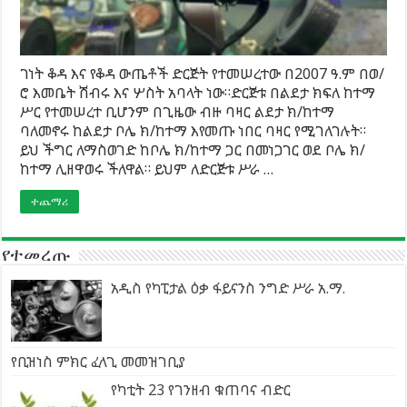
ገነት ቆዳ እና የቆዳ ውጤቶች ድርጅት የተመሠረተው በ2007 ዓ.ም በወ/
ሮ እመቤት ሽብሩ እና ሦስት አባላት ነው።ድርጅቱ በልደታ ክፍለ ከተማ
ሥር የተመሠረተ ቢሆንም በጊዜው ብዙ ባዛር ልደታ ክ/ከተማ
ባለመኖሩ ከልደታ ቦሌ ክ/ከተማ እየመጡ ነበር ባዛር የሚገለገሉት።
ይህ ችግር ለማስወገድ ከቦሌ ክ/ከተማ ጋር በመነጋገር ወደ ቦሌ ክ/
ከተማ ሊዘዋወሩ ችለዋል። ይህም ለድርጅቱ ሥራ …
ተጨማሪ
የተመረጡ
አዲስ የካፒታል ዕቃ ፋይናንስ ንግድ ሥራ አ.ማ.
የቢዝነስ ምክር ፈላጊ መመዝገቢያ
የካቲት 23 የገንዘብ ቁጠባና ብድር