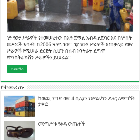
ኒዮ የውሃ ሥራዎች የተመሠረተው በአቶ ጀማል አብዱልጀባር እና በሦስት
መሥራች አባላት በ2006 ዓ.ም. ነው። ኒዮ የውሃ ሥራዎች አጠቃላይ የውሃ
ሥራዎች የሚሠራ ድርጅት ሲሆን በሰብ ኮንትራት ደግሞ
የኮንስትራክሽን ሥራዎችን ይሠራል።
ተጨማሪ
የተመረጡ
ከወጪ ንግድ ወደ 4 ቢሊየን የአሜሪካን ዶላር ለማግኘት
ታቀደ
መንግሥቱ የቆዳ ውጤቶች