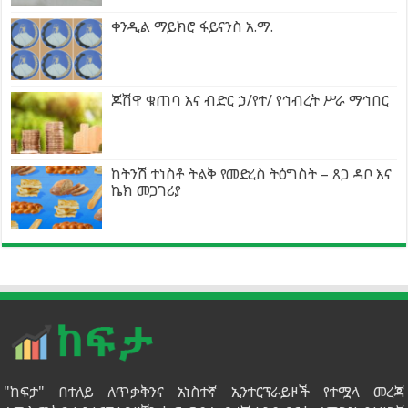
ቀንዲል ማይክሮ ፋይናንስ አ.ማ.
ጆሽዋ ቁጠባ እና ብድር ኃ/የተ/ የኅብረት ሥራ ማኅበር
ከትንሽ ተነስቶ ትልቅ የመድረስ ትዕግስት – ጸጋ ዳቦ እና
ኬክ መጋገሪያ
"ከፍታ" በተለይ ለጥቃቅንና አነስተኛ ኢንተርፕራይዞች የተሟላ መረጃ