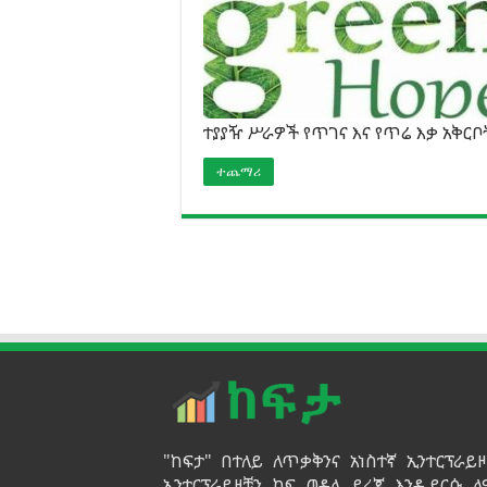
ተያያዥ ሥራዎች የጥገና እና የጥሬ እቃ አቅርቦ
ተጨማሪ
"ከፍታ" በተለይ ለጥቃቅንና አነስተኛ ኢንተርፕራ
ኢንተርፕራይዞቹን ከፍ ወዳለ ደረጃ እንዲደርሱ ለ