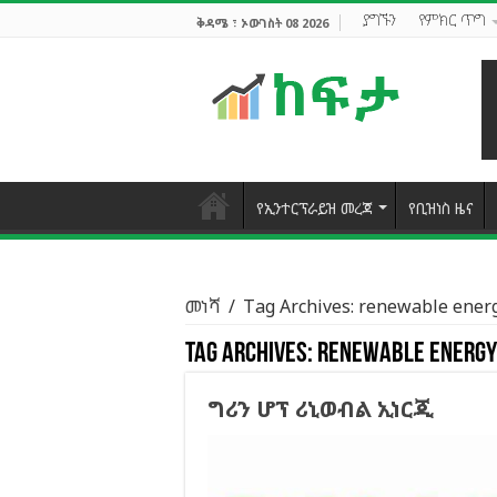
ያግኙን
የምክር ጥግ
ቅዳሜ ፣ ኦውገስት 08 2026
የኢንተርፕራይዝ መረጃ
የቢዝነስ ዜና
መነሻ
/
Tag Archives: renewable ener
Tag Archives:
renewable energy
ግሪን ሆፕ ሪኒወብል ኢነርጂ