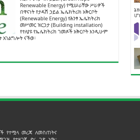
Renewable Energy) የሚሠራቸው ሥራዎች
ኔዘ
በዋናነት የታዳሽ ኃይል ኤሌክትሪክ አቅርቦት
ሆ
(Renewable Energy) የሕንፃ ኤሌክትሪክ
መሥመር ዝርጋታ (Building installation)
የተለያዩ የኤሌክትሪክ ገመዶች አቅርቦት እንዲሁም
ት አገልግሎት ናችወ።
ይዞች የተሟላ መረጃ ለመስጠትና
ማገዝ የተዘጋጀ ድረ ገጽ ነው።