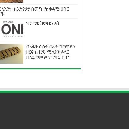
ርላንድስ ከኢትዮጵያ በመግዛት ቀዳሚ ሀገር
ነች
ዋን ማይክሮፋይናንስ
ባለፉት ሶስት ወራት ከማዕድን
ዘርፍ ከ178 ሚሊዮን ዶላር
በላይ የውጭ ምንዛሬ ተገኘ