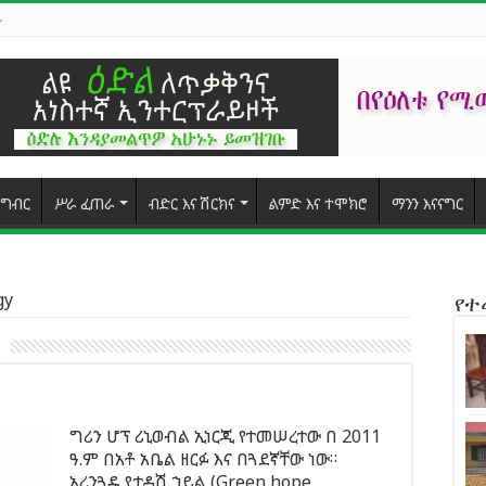
ግብር
ሥራ ፈጠራ
ብድር እና ሽርክና
ልምድ እና ተሞክሮ
ማንን እናናግር
gy
የ
ግሪን ሆፕ ሪኒወብል ኢነርጂ የተመሠረተው በ 2011
ዓ.ም በአቶ አቤል ዘርፉ እና በጓደኛቸው ነው።
አረንጓዴ የታዳሽ ኃይል (Green hope