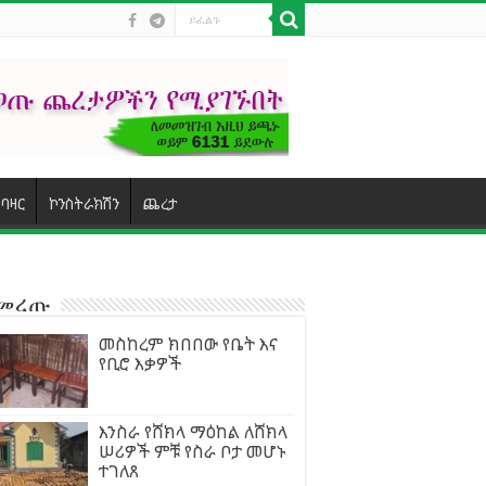
ባዛር
ኮንስትራክሽን
ጨረታ
ተመረጡ
መስከረም ክበበው የቤት እና
የቢሮ እቃዎች
እንስራ የሸክላ ማዕከል ለሸክላ
ሠሪዎች ምቹ የስራ ቦታ መሆኑ
ተገለጸ