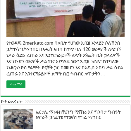
የተወዳጁ 2merkato.com ባለቤት የሆነው ኢቢዝ ኦንላይን ሶሉሽንስ
ኃ/የተ/የግ/ማኅበር በአዲስ አበባ ከተማ ባሉ 120 ወረዳዎች ለሚገኙ
የሥራ ዕድል ፈጠራ እና ኢንተርፕራይዞች ልማት ጽሕፈት ቤት ኃላፊዎች
እና የቡድን መሪዎች ሥልጠና እያካሄደ ነው። ኢቢዝ ‘SNV’ ከተባለው
የኔዘርላንድስ የልማት ድርጅት ጋር በመሆን እና በአዲስ አበባ ሥራ ዕድል
ፈጠራ እና ኢንተርፕራይዞች ልማት ቢሮ ትብብር ለጥቃቅን …
ተጨማሪ
የተመረጡ
ኤርታሌ ማኑፋክቸሪንግ ማሽነሪ እና ግንባታ ግብዓት
አምራች ኃላፊነቱ የተወሰነ የግል ማኅበር