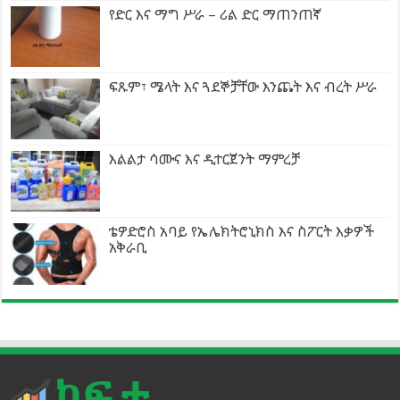
የድር እና ማግ ሥራ – ሪል ድር ማጠንጠኛ
ፍጹም፣ ሜላት እና ጓደኞቻቸው እንጨት እና ብረት ሥራ
እልልታ ሳሙና እና ዲተርጀንት ማምረቻ
ቴዎድሮስ አባይ የኤሌክትሮኒክስ እና ስፖርት እቃዎች
አቅራቢ