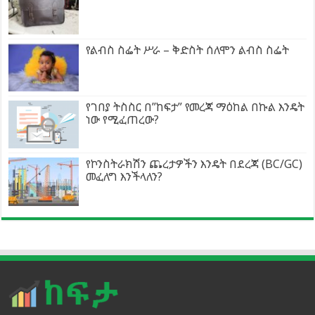
የልብስ ስፌት ሥራ – ቅድስት ሰለሞን ልብስ ስፌት
የገበያ ትስስር በ”ከፍታ” የመረጃ ማዕከል በኩል እንዴት
ነው የሚፈጠረው?
የኮንስትራክሽን ጨረታዎችን እንዴት በደረጃ (BC/GC)
መፈለግ እንችላለን?