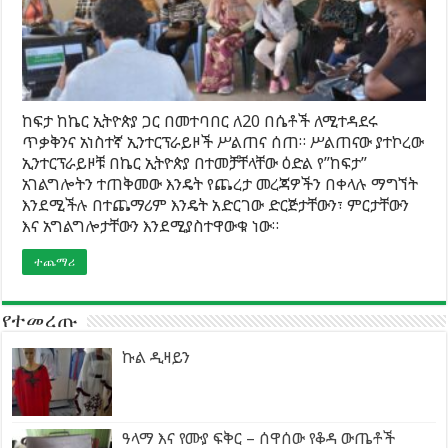
ከፍታ ከኬር ኢትዮጵያ ጋር በመተባበር ለ20 በሴቶች ለሚተዳደሩ
ጥቃቅንና አነስተኛ ኢንተርፕራይዞች ሥልጠና ሰጠ። ሥልጠናው ያተኮረው
ኢንተርፕራይዞቹ በኬር ኢትዮጵያ በተመቻቸላቸው ዕድል የ”ከፍታ”
አገልግሎትን ተጠቅመው እንዴት የጨረታ መረጃዎችን በቀላሉ ማግኘት
እንደሚችሉ በተጨማሪም እንዴት አድርገው ድርጅታቸውን፣ ምርታቸውን
እና አግልግሎታቸውን እንደሚያስተዋውቁ ነው።
ተጨማሪ
የተመረጡ
ኩል ዲዛይን
ዓላማ እና የሙያ ፍቅር – ሰዋሰው የቆዳ ውጤቶች