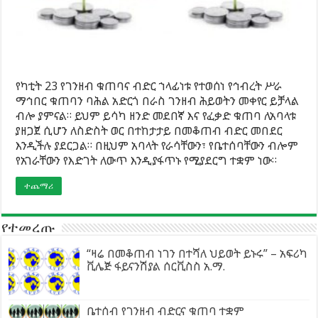
የካቲት 23 የገንዘብ ቁጠባና ብድር ኀላፊነቱ የተወሰነ የኅብረት ሥራ
ማኅበር ቁጠባን ባሕል አድርጎ በራስ ገንዘብ ሕይወትን መቀየር ይቻላል
ብሎ ያምናል። ይህም ይሳካ ዘንድ መደበኛ እና የፈቃድ ቁጠባ ለአባላቱ
ያዘጋጀ ሲሆን ለስድስት ወር በተከታታይ በመቆጠብ ብድር መበደር
እንዲችሉ ያደርጋል። በዚህም አባላት የራሳቸውን፣ የቤተሰባቸውን ብሎም
የአገራቸውን የእድገት ለውጥ እንዲያፋጥኑ የሚያደርግ ተቋም ነው።
ተጨማሪ
የተመረጡ
“ዛሬ በመቆጠብ ነገን በተሻለ ህይወት ይኑሩ” – አፍሪካ
ቪሌጅ ፋይናንሽያል ሰርቪስስ አ.ማ.
ቤተሰብ የገንዘብ ብድርና ቁጠባ ተቋም