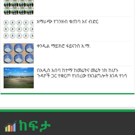
አማራጭ የገንዘብ ቁጠባ እና ብድር
ቀንዲል ማይክሮ ፋይናንስ አ.ማ.
በአዲስ አበባ ከተማ ከመሬትና መሬት ነክ ከሆኑ
ጉዳዮች ጋር ተቋርጦ የነበረው የአገልግሎት እገዳ ተነሳ