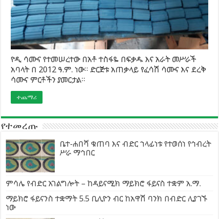
ዮዲ ሳሙና የተመሠረተው በአቶ ተስፋዬ በፍቃዱ እና አራት መሥራች
አባላት በ 2012 ዓ.ም. ነው። ድርጅቱ አጠቃላይ የፈሳሽ ሳሙና እና ደረቅ
ሳሙና ምርቶችን ያመርታል።
ተጨማሪ
የተመረጡ
ቤተ-ሐበሻ ቁጠባ እና ብድር ኀላፊነቱ የተወሰነ የኅብረት
ሥራ ማኅበር
ምሳሌ የብድር አገልግሎት – ከዳይናሚክ ማይክሮ ፋይናስ ተቋም አ.ማ.
ማይክሮ ፋይናንስ ተቋማት 5.5 ቢሊዮን ብር ከአዋሽ ባንክ በብድር ሊያገኙ
ነው