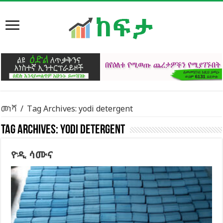
መነሻ
/
Tag Archives: yodi detergent
Tag Archives:
yodi detergent
ዮዲ ሳሙና