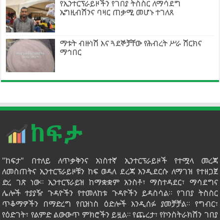
የኢንተርፕራይዞችን የገበያ ትስስር ለማሳደግ
ኤግዚብሽንና ባዛር ጠቃሚ መሆኑ ተገለጸ
ማቱት ብዙነሽ እና ጓደኞቻቸው የሕብረት ሥራ ሽርክና
ማኅበር
"ከፍታ" በተለይ ለጥቃቅንና አነስተኛ ኢንተርፕራይዞች የተሟላ መረጃ
ለመስጠትና ኢንተርፕራይዞቹን ከፍ ወዳለ ደረጃ እንዲደርሱ ለማገዝ የተዘጋጀ
ድረ ገጽ ነው። ኢንተርፕራይዝ ከማቋቋም አንስቶ፣ ማስተዳደር፣ ማሳደግና
ሌሎች ተያያዥ ጉዳዮችን የተመለከቱ ጉዳዮችን ይዳስሳል። የገበያ ትስስር
ጥቆማዎችን በማድረግ የቢዝነስ ዕድሎች እንዲሰፉ ያመቻቻል። የግብር፣
የዕድገት፣ የልምድ ልውውጥ ምክሮችን ይዟል። የጨረታ፣ የኮንስትራክሽን ገበያ