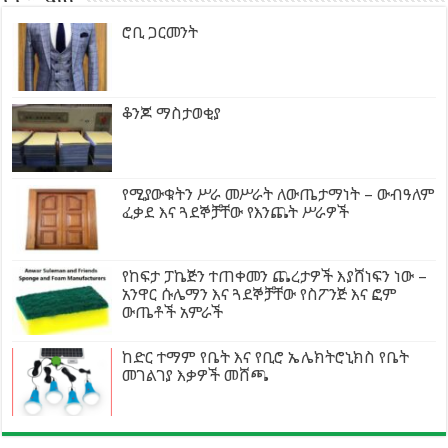
ሮቢ ጋርመንት
ቆንጆ ማስታወቂያ
የሚያውቁትን ሥራ መሥራት ለውጤታማነት – ውብዓለም
ፈቃደ እና ጓደኞቻቸው የእንጨት ሥራዎች
የከፍታ ፓኬጅን ተጠቀመን ጨረታዎች እያሸነፍን ነው –
አንዋር ሱሌማን እና ጓደኞቻቸው የስፖንጅ እና ፎም
ውጤቶች አምራች
ከድር ተማም የቤት እና የቢሮ ኤሌክትሮኒክስ የቤት
መገልገያ እቃዎች መሸጫ