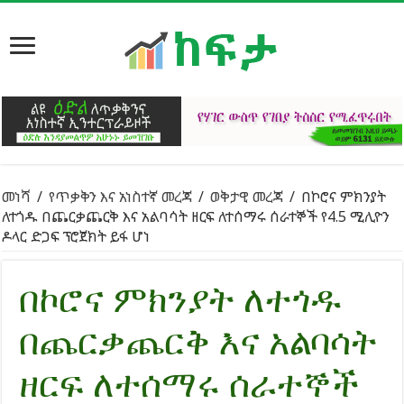
መነሻ
/
የጥቃቅን እና አነስተኛ መረጃ
/
ወቅታዊ መረጃ
/
በኮሮና ምክንያት
ለተጎዱ በጨርቃጨርቅ እና አልባሳት ዘርፍ ለተሰማሩ ሰራተኞች የ4.5 ሚሊዮን
ዶላር ድጋፍ ፕሮጀክት ይፋ ሆነ
በኮሮና ምክንያት ለተጎዱ
በጨርቃጨርቅ እና አልባሳት
ዘርፍ ለተሰማሩ ሰራተኞች