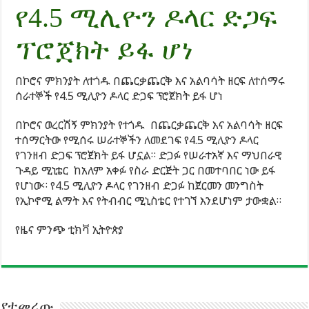
የ4.5 ሚሊዮን ዶላር ድጋፍ
ፕሮጀክት ይፋ ሆነ
በኮሮና ምክንያት ለተጎዱ በጨርቃጨርቅ እና አልባሳት ዘርፍ ለተሰማሩ
ሰራተኞች የ4.5 ሚሊዮን ዶላር ድጋፍ ፕሮጀክት ይፋ ሆነ
በኮሮና ወረርሽኝ ምክንያት የተጎዱ በጨርቃጨርቅ እና አልባሳት ዘርፍ
ተሰማርትው የሚሰሩ ሠራተኞችን ለመደገፍ የ4.5 ሚሊዮን ዶላር
የገንዘብ ድጋፍ ፕሮጀክት ይፋ ሆኗል። ድጋፉ የሠራተአኛ እና ማህበራዊ
ጉዳይ ሚኒቴር ከአለም አቀፉ የስራ ድርጅት ጋር በመተባበር ነው ይፋ
የሆነው። የ4.5 ሚሊዮን ዶላር የገንዘብ ድጋፉ ከጀርመን መንግስት
የኢኮኖሚ ልማት እና የትብብር ሚኒስቴር የተገኘ እንደሆነም ታውቋል።
የዜና ምንጭ ቲክቫ ኢትዮጵያ
የተመረጡ